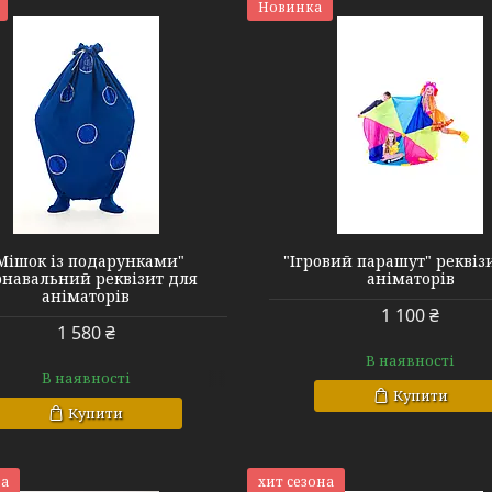
Новинка
Мішок із подарунками"
"Ігровий парашут" реквіз
рнавальний реквізит для
аніматорів
аніматорів
1 100 ₴
1 580 ₴
В наявності
В наявності
Купити
Купити
на
хит сезона