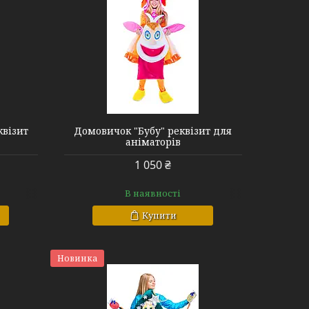
квізит
Домовичок "Бубу" реквізит для
аніматорів
1 050 ₴
В наявності
Купити
Новинка