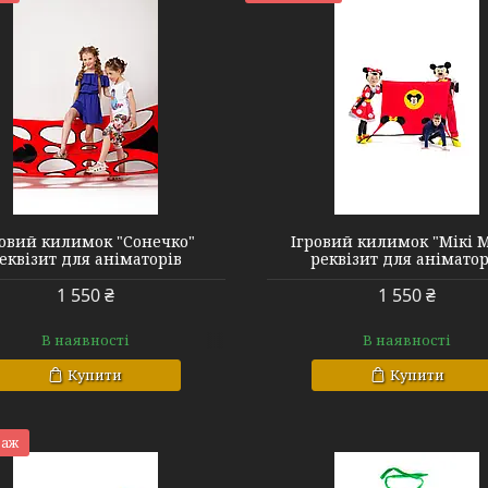
ровий килимок "Сонечко"
Ігровий килимок "Мікі 
еквізит для аніматорів
реквізит для аніматор
1 550 ₴
1 550 ₴
В наявності
В наявності
Купити
Купити
даж