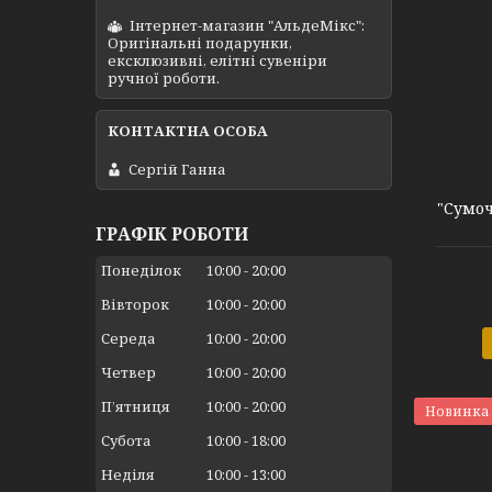
Інтернет-магазин "АльдеМікс":
Оригінальні подарунки,
ексклюзивні, елітні сувеніри
ручної роботи.
Сергій Ганна
"Сумоч
ГРАФІК РОБОТИ
Понеділок
10:00
20:00
Вівторок
10:00
20:00
Середа
10:00
20:00
Четвер
10:00
20:00
Пʼятниця
10:00
20:00
Новинка
Субота
10:00
18:00
Неділя
10:00
13:00