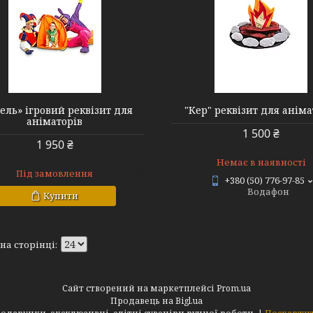
ель» ігровий реквізит для
"Кер" реквізит для аніма
аніматорів
1 500 ₴
1 950 ₴
Немає в наявності
Під замовлення
+380 (50) 776-97-85
Водафон
Купити
Сайт створений на маркетплейсі
Prom.ua
Продавець на Bigl.ua