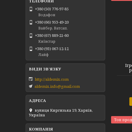
+380 (50) 776-97-85
Водафон
+380 (66) 953-49-20
Вайбер, Ватсап.
+380 (67) 889-21-60
Київстар
+380 (93) 067-12-12
Лайф
Іг
р
http://aldemix.com
aldemix.info@gmail.com
вулиця Киргизька 19, Харків,
Україна
Топ про