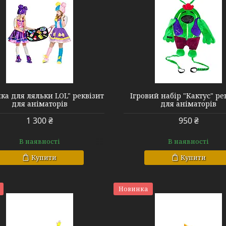
ка для ляльки LOL" реквізит
Ігровий набір "Кактус" ре
для аніматорів
для аніматорів
1 300 ₴
950 ₴
В наявності
В наявності
Купити
Купити
Новинка