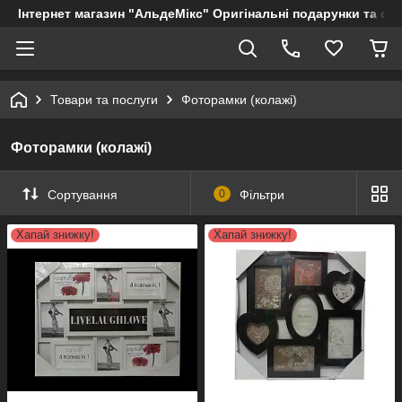
Інтернет магазин "АльдеМікс" Оригінальні подарунки та су
Товари та послуги
Фоторамки (колажі)
Фоторамки (колажі)
Сортування
0
Фільтри
Хапай знижку!
Хапай знижку!