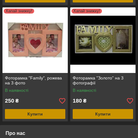
Хапай знижку!
Хапай знижку!
Фоторамка "Family", рожева
Фоторамка "Золото" на 3
на 3 фото
фотографії
В наявності
В наявності
250
180
₴
₴
Купити
Купити
Про нас