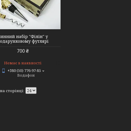
инний набір "Філін" у
одарунковому футлярі
700 ₴
Немає в наявності
+380 (50) 776-97-85
Водафон