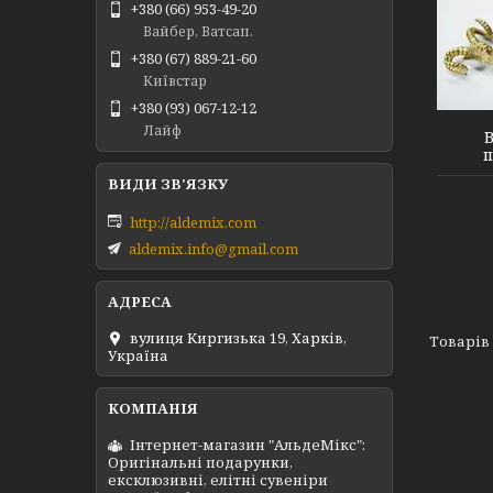
+380 (66) 953-49-20
Вайбер, Ватсап.
+380 (67) 889-21-60
490003
Київстар
+380 (93) 067-12-12
Лайф
В
п
http://aldemix.com
aldemix.info@gmail.com
вулиця Киргизька 19, Харків,
Україна
Інтернет-магазин "АльдеМікс":
Оригінальні подарунки,
ексклюзивні, елітні сувеніри