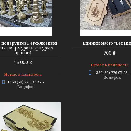
480007
480006
 подарункові, ексклюзивні
Винний набір "Ведмід
шка мармурова, фігури з
бронзи)
700 ₴
15 000 ₴
Немає в наявності
+380 (50) 776-97-85
Немає в наявності
Водафон
+380 (50) 776-97-85
Водафон