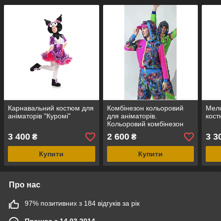
Карнавальний костюм для
Комбінезон кольоровий
Мело
аніматорів "Куромі"
для аніматорів.
кост
Кольоровий комбінезон
для аніматорів
3 400
2 600
3 3
₴
₴
«Барвистий фестиваль»
Купити
Купити
Про нас
97% позитивних з 184 відгуків за рік