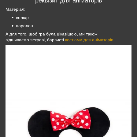
реквізит для аніматорів
Матеріал:
велюр
поролон
А для того, щоб гра була цікавішою, ми також
відшиваємо яскраві, барвисті
костюми для аніматорів
.