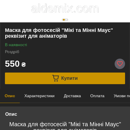
Маска для фотосесій "Мікі та Мінні Маус"
реквізит для аніматорів
В наявності
Роздріб
550
₴
Купити
Опис
Характеристики
Доставка
Оплата
Умови п
Опис
Маска для фотосесій "Мікі та Мінні Маус"