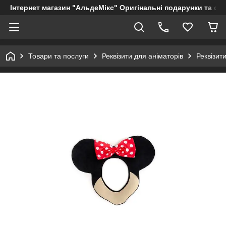
Інтернет магазин "АльдеМікс" Оригінальні подарунки та су
Товари та послуги
Реквізити для аніматорів
Реквізит