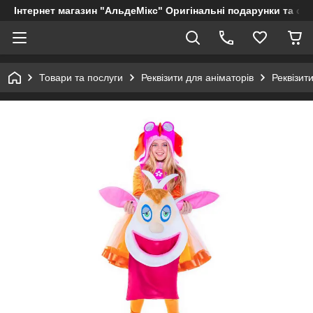
Інтернет магазин "АльдеМікс" Оригінальні подарунки та су
Товари та послуги
Реквізити для аніматорів
Реквізит