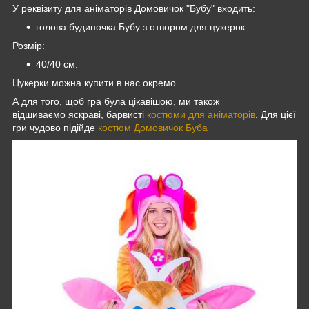
У реквізиту для аніматорів Домовичок "Бубу" входить:
голова будиночка Бубу з отвором для цукерок.
Розмір:
40/40 см.
Цукерки можна купити в нас окремо.
А для того, щоб гра була цікавішою, ми також
відшиваємо яскраві, барвисті
костюми для аніматорів
. Для цієї
гри чудово підійде
костюм Домовичок Буба