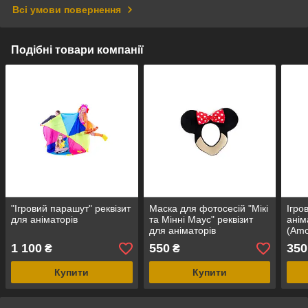
Всі умови повернення
Подібні товари компанії
"Ігровий парашут" реквізит
Маска для фотосесій "Мікі
Ігро
для аніматорів
та Мінні Маус" реквізит
анім
для аніматорів
(Amo
1 100
550
350
₴
₴
Купити
Купити