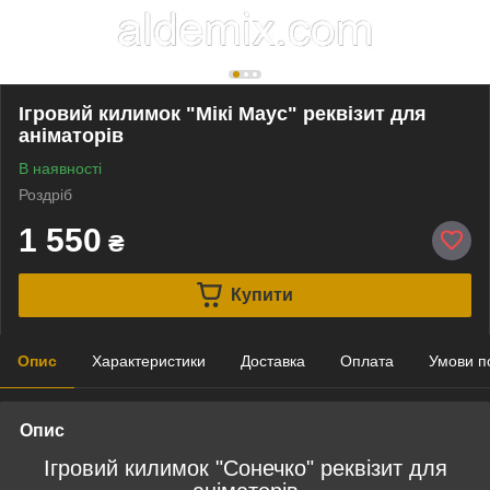
Ігровий килимок "Мікі Маус" реквізит для
аніматорів
В наявності
Роздріб
1 550
₴
Купити
Опис
Характеристики
Доставка
Оплата
Умови п
Опис
Ігровий килимок "Сонечко" реквізит для