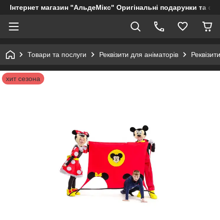
Інтернет магазин "АльдеМікс" Оригінальні подарунки та су
Товари та послуги
Реквізити для аніматорів
Реквізит
хит сезона