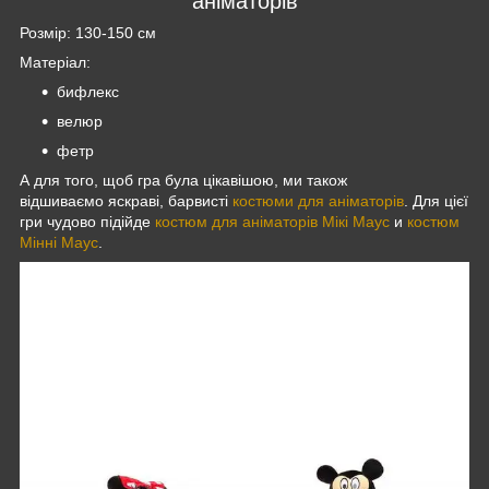
аніматорів
Розмір: 130-150 см
Матеріал:
бифлекс
велюр
фетр
А для того, щоб гра була цікавішою, ми також
відшиваємо яскраві, барвисті
костюми для аніматорів
. Для цієї
гри чудово підійде
костюм для аніматорів Мікі Маус
и
костюм
Мінні Маус
.