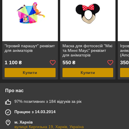
"Ігровий парашут" реквізит
Маска для фотосесій "Мікі
Ігро
для аніматорів
та Мінні Маус" реквізит
анім
для аніматорів
(Amo
1 100
550
350
₴
₴
Купити
Купити
Про нас
97% позитивних з 184 відгуків за рік
Працює з 14.03.2014
м. Харків
вулиця Киргизька 19, Харків, Україна