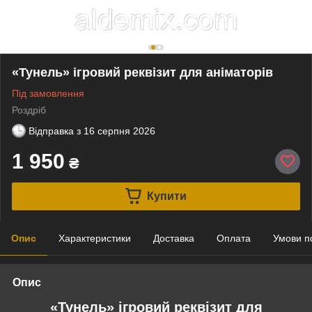
«Тунель» ігровий реквізит для аніматорів
Під замовлення
Роздріб
Відправка з
16 серпня 2026
1 950
₴
Купити
Опис
Характеристики
Доставка
Оплата
Умови п
Опис
«Тунель» ігровий реквізит для