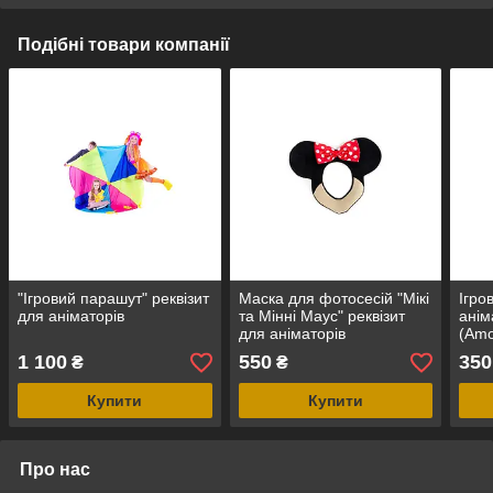
Подібні товари компанії
"Ігровий парашут" реквізит
Маска для фотосесій "Мікі
Ігро
для аніматорів
та Мінні Маус" реквізит
анім
для аніматорів
(Amo
1 100
550
350
₴
₴
Купити
Купити
Про нас