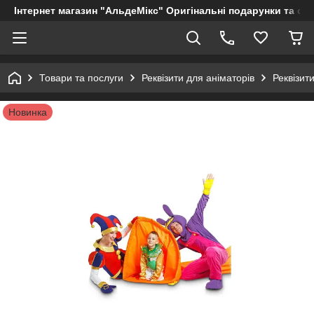
Інтернет магазин "АльдеМікс" Оригінальні подарунки та су
Товари та послуги
Реквізити для аніматорів
Реквізит
Новинка