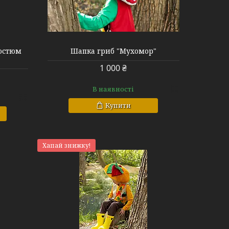
костюм
Шапка гриб "Мухомор"
1 000 ₴
В наявності
Купити
Хапай знижку!