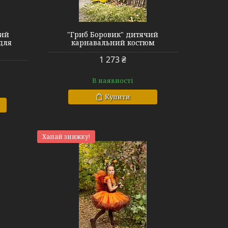
чий
"Гриб Боровик" дитячий
для
карнавальний костюм
1 273 ₴
В наявності
Купити
Хапай знижку!