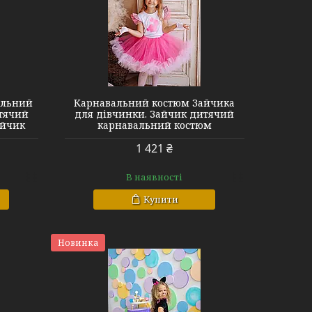
альний
Карнавальний костюм Зайчика
итячий
для дівчинки. Зайчик дитячий
айчик
карнавальний костюм
1 421 ₴
В наявності
Купити
Новинка