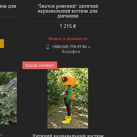
тюм для
"Їжачок рожевий" дитячий
карнавальний костюм для
дівчинки
1 215 ₴
Немає в наявності
+380 (50) 776-97-85
Водафон
Хапай знижку!
а"
Дитячий карнавальний костюм