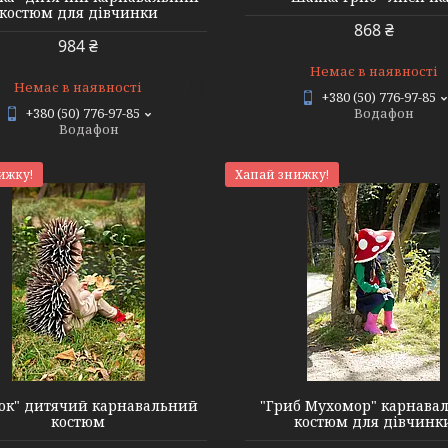
костюм для дівчинки
868 ₴
984 ₴
Немає в наявності
Немає в наявності
+380 (50) 776-97-85
+380 (50) 776-97-85
Водафон
Водафон
ижку!
Хапай знижку!
ок" дитячий карнавальний
"Гриб Мухомор" карнава
костюм
костюм для дівчинк