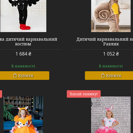
ка дитячий карнавальний
Дитячий карнавальний к
костюм
Равлик
1 684 ₴
1 052 ₴
В наявності
В наявності
Купити
Купити
Хапай знижку!