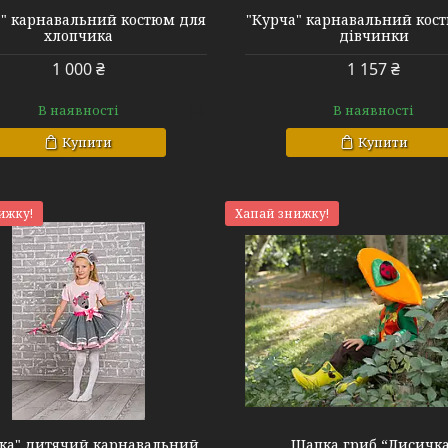
" карнавальний костюм для
"Курча" карнавальний кос
хлопчика
дівчинки
1 000 ₴
1 157 ₴
В наявності
В наявності
Купити
Купити
ижку!
Хапай знижку!
ка" дитячий карнавальний
Шапка гриб “Лисичк