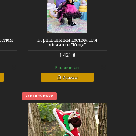
остюм
Карнавальний костюм для
дівчинки "Киця"
1 421 ₴
В наявності
Купити
Хапай знижку!