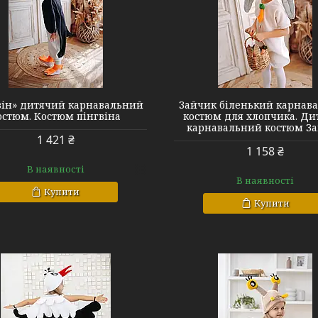
він» дитячий карнавальний
Зайчик біленький карнав
остюм. Костюм пінгвіна
костюм для хлопчика. Д
карнавальний костюм З
1 421 ₴
1 158 ₴
В наявності
В наявності
Купити
Купити