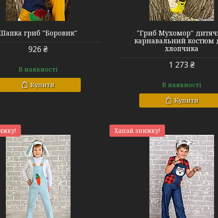
Шапка гриб "Боровик"
"Гриб Мухомор" дитя
карнавальний костюм 
926 ₴
хлопчика
1 273 ₴
В наявності
Купити
В наявності
Купити
ижку!
Хапай знижку!