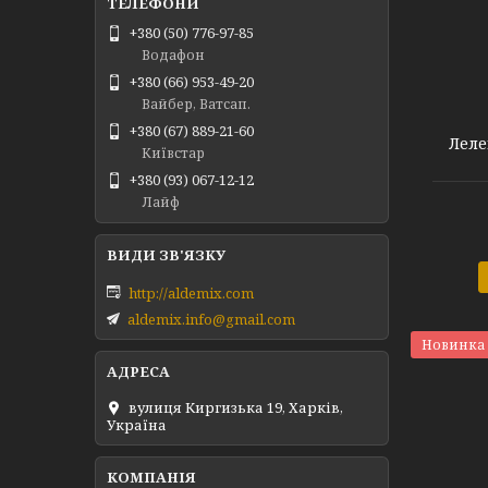
+380 (50) 776-97-85
Водафон
+380 (66) 953-49-20
Вайбер, Ватсап.
+380 (67) 889-21-60
Леле
Київстар
+380 (93) 067-12-12
Лайф
http://aldemix.com
aldemix.info@gmail.com
Новинка
вулиця Киргизька 19, Харків,
Україна