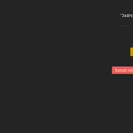
"Зайч
Хапай зн