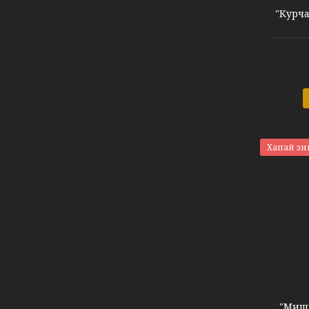
"Курча
Хапай зн
"Миш