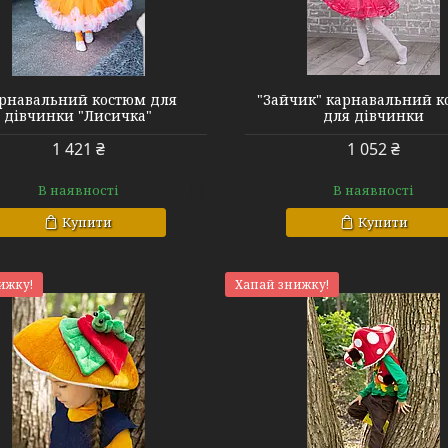
рнавальний костюм для
"Зайчик" карнавальний 
дівчинки "Лисичка"
для дівчинки
1 421 ₴
1 052 ₴
В наявності
В наявності
Купити
Купити
ижку!
Хапай знижку!