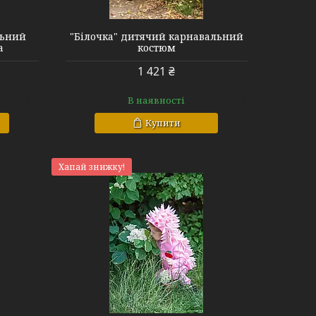
льний
"Білочка" дитячий карнавальний
а
костюм
1 421 ₴
В наявності
Купити
Хапай знижку!