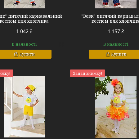
ик" дитячий карнавальний
"Вовк" дитячий карнава
костюм для хлопчика
костюм для хлопчик
1 042 ₴
1 157 ₴
В наявності
В наявності
Купити
Купити
ижку!
Хапай знижку!