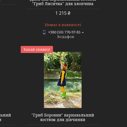
"Гриб Лисичка" для хлопчика
1 215 ₴
Немає в наявності
+380 (50) 776-97-85
Водафон
Хапай знижку!
льний
"Гриб Боровик" карнавальний
и
костюм для дівчинки