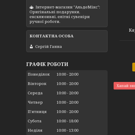
Інтернет-магазин "АльдеМікс":
Оригінальні подарунки,
ексклюзивні, елітні сувеніри
ручної роботи.
Ка
Сергій Ганна
ГРАФІК РОБОТИ
Понеділок
10:00
20:00
Вівторок
10:00
20:00
Хапай зн
Середа
10:00
20:00
Четвер
10:00
20:00
Пʼятниця
10:00
20:00
Субота
10:00
18:00
Неділя
10:00
13:00