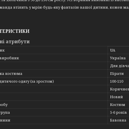
анда втілить у мрію будь-яку фантазію вашої дитини, кожен ма
ТЕРИСТИКИ
ні атрибути
ик
UA
 виробник
Україна
Для дівч
ка костюма
Пірати
дитячого одягу (за зростом)
100-110
Коричне
Новий
робу
Костюм
група
5-6 років
анини
Бавовна