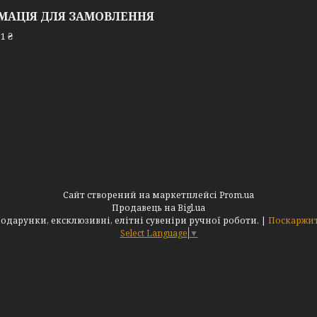
МАЦІЯ ДЛЯ ЗАМОВЛЕННЯ
1 ₴
Сайт створений на маркетплейсі
Prom.ua
Продавець на Bigl.ua
Інтернет-магазин "АльдеМікс": Оригінальні подарунки, ексклюзивні, елітні сувеніри ручної роботи. |
Поскаржит
Select Language
▼