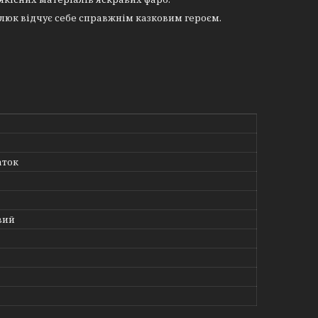
люк відчує себе справжнім казковим героєм.
аток
вий