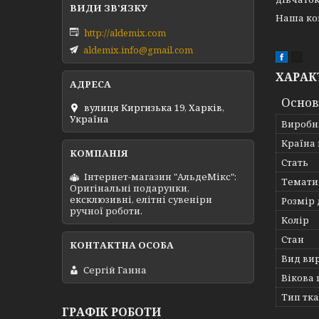
Наша ком
http://aldemix.com
aldemix.info@gmail.com
ХАРАК
Основ
вулиця Киргизька 19, Харків,
Україна
Виробн
Країна
Стать
Інтернет-магазин "АльдеМікс":
Темати
Оригінальні подарунки,
ексклюзивні, елітні сувеніри
Розмір 
ручної роботи.
Колір
Стан
Вид ви
Сергій Ганна
Вікова 
Тип тк
ГРАФІК РОБОТИ