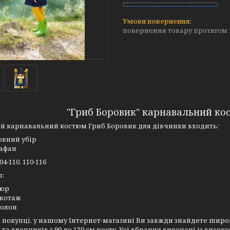
повернення товару протягом 
"Гриб Боровик" карнавальний ко
й карнавальний костюм Гриб Боровик для дівчинки входить:
овний убір
афан
04-110, 110-116
л:
люр
котаж
олон
покупці, у нашому Інтернет-магазині Ви завжди знайдете широ
 та хлопчиків з 90 до 130 см росту. Усі вбрання виконані із висо