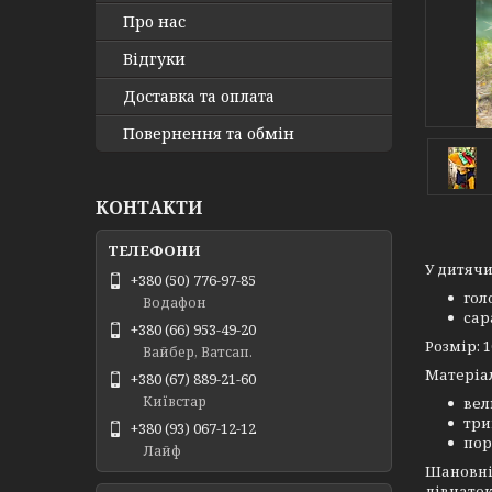
Про нас
Відгуки
Доставка та оплата
Повернення та обмін
КОНТАКТИ
У дитячи
+380 (50) 776-97-85
гол
Водафон
сар
+380 (66) 953-49-20
Розмір: 1
Вайбер, Ватсап.
Матеріа
+380 (67) 889-21-60
Київстар
ве
три
+380 (93) 067-12-12
пор
Лайф
Шановні 
дівчаток