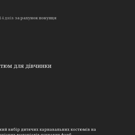
14 днів
за рахунок покупця
стюм для дівчинки
кий вибір дитячих карнавальних костюмів на
коякісних матеріалів яскравих фарб.