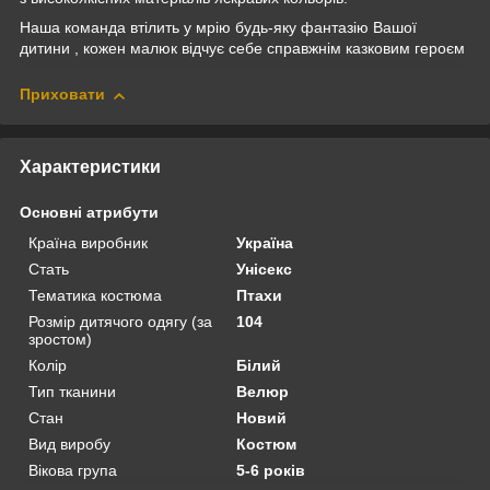
Наша команда втілить у мрію будь-яку фантазію Вашої
дитини , кожен малюк відчує себе справжнім казковим героєм
Приховати
Характеристики
Основні атрибути
Країна виробник
Україна
Стать
Унісекс
Тематика костюма
Птахи
Розмір дитячого одягу (за
104
зростом)
Колір
Білий
Тип тканини
Велюр
Стан
Новий
Вид виробу
Костюм
Вікова група
5-6 років