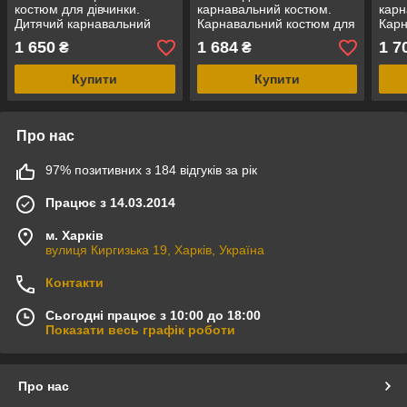
костюм для дівчинки.
карнавальний костюм.
карн
Дитячий карнавальний
Карнавальний костюм для
Карн
костюм для дівчинки
хлопчика "Скелет"
хлоп
1 650
1 684
1 7
₴
₴
Лисичка
Купити
Купити
Про нас
97% позитивних з 184 відгуків за рік
Працює з 14.03.2014
м. Харків
вулиця Киргизька 19, Харків, Україна
Контакти
Сьогодні працює з 10:00 до 18:00
Показати весь графік роботи
Про нас