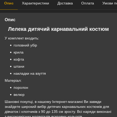
Опис
Характеристики
Доставка
Оплата
Умови п
Опис
Лелека дитячий карнавальний костюм
У комплект входить:
головний убір
крила
кофта
штани
накладки на взуття
Матеріал:
поролон
велюр
Шановні покупці, в нашому Інтернет-магазині Ви завжди
знайдете широкий вибір дитячих карнавальних костюмів для
дівчаток і хлопчиків з 90 до 135 см зросту. Всі наряди виконані
з високоякісних матеріалів яскравих кольорів.