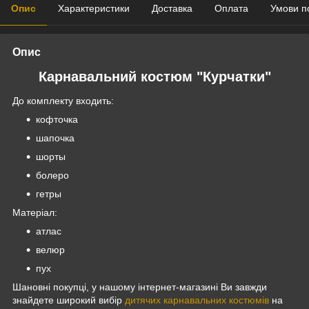
Опис
Характеристики
Доставка
Оплата
Умови п
Опис
Карнавальний костюм "Курчатки"
До комплекту входить:
кофточка
шапочка
шорты
болеро
гетры
Матеріал:
атлас
велюр
пух
Шановні покупці, у нашому інтернет-магазині Ви завжди
знайдете широкий вибір
дитячих карнавальних костюмів
на