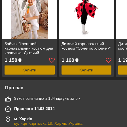
Зайчик біленький
Дитячий карнавальний
Дитя
карнавальний костюм для
костюм "Сонечко хлопчик"
кост
хлопчика. Дитячий
карнавальний костюм
1 158
1 160
1 1
₴
₴
Зайчик
Купити
Купити
Про нас
97% позитивних з 184 відгуків за рік
Працює з 14.03.2014
м. Харків
вулиця Киргизька 19, Харків, Україна