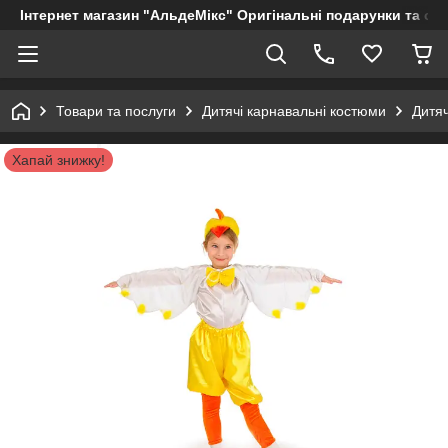
Інтернет магазин "АльдеМікс" Оригінальні подарунки та су
Товари та послуги
Дитячі карнавальні костюми
Дитя
Хапай знижку!