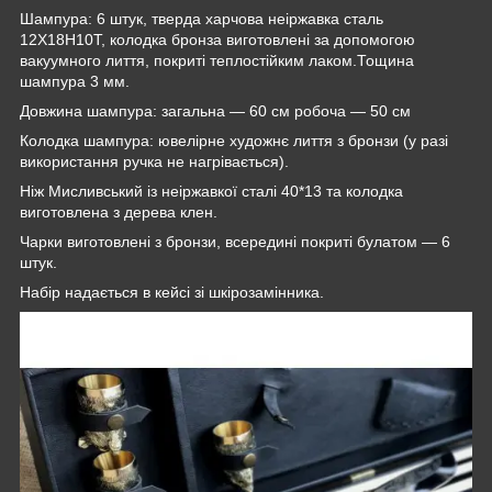
Шампура: 6 штук, тверда харчова неіржавка сталь
12Х18Н10Т, колодка бронза виготовлені за допомогою
вакуумного лиття, покриті теплостійким лаком.Тощина
шампура 3 мм.
Довжина шампура: загальна — 60 см робоча — 50 см
Колодка шампура: ювелірне художнє лиття з бронзи (у разі
використання ручка не нагрівається).
Ніж Мисливський із неіржавкої сталі 40*13 та колодка
виготовлена з дерева клен.
Чарки виготовлені з бронзи, всередині покриті булатом — 6
штук.
Набір надається в кейсі зі шкірозамінника.