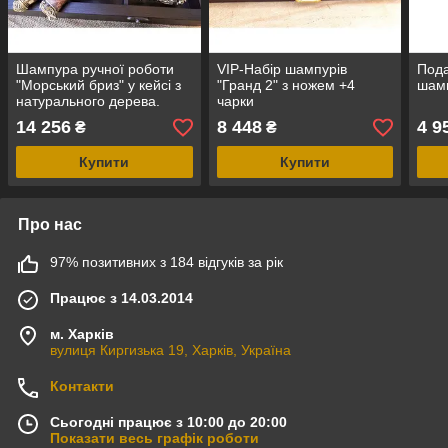
Шампура ручної роботи
VIP-Набір шампурів
Пода
"Морський бриз" у кейсі з
"Гранд 2" з ножем +4
шамп
натурального дерева.
чарки
Набір шампурів із чарками
14 256
8 448
4 9
₴
₴
в кейсі
Купити
Купити
Про нас
97% позитивних з 184 відгуків за рік
Працює з 14.03.2014
м. Харків
вулиця Киргизька 19, Харків, Україна
Контакти
Сьогодні працює з 10:00 до 20:00
Показати весь графік роботи