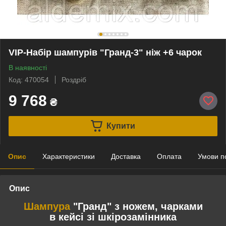
VIP-Набір шампурів "Гранд-3" ніж +6 чарок
В наявності
Код: 470054
Роздріб
9 768
₴
Купити
Опис
Характеристики
Доставка
Оплата
Умови п
Опис
Шампура
"Гранд" з ножем, чарками
в кейсі зі шкірозамінника