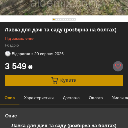
Лавка для дачі та саду (розбірна на болтах)
Під замовлення
Роздріб
Відправка з
20 серпня 2026
3 549
₴
Купити
Опис
Характеристики
Доставка
Оплата
Умови п
Опис
Лавка для дачі та саду (розбірна на болтах)