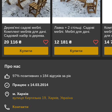
Дерев'яні садові меблі.
Лавка + 2 стільці. Садові
Комп
Комплект меблів для дачі.
меблі. Меблі для дачі.
меблі
Садовий набір із дерева.
для 
Лавка + стіл + 2 стільці.
ціна
20 116
12 181
14 
₴
₴
Купити
Купити
Про нас
97% позитивних з 184 відгуків за рік
Працює з 14.03.2014
м. Харків
вулиця Киргизька 19, Харків, Україна
Контакти