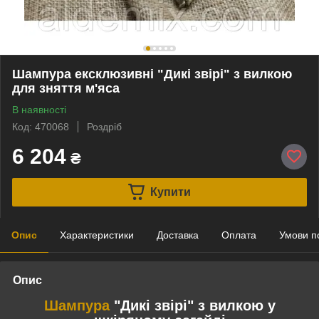
Шампура ексклюзивні "Дикі звірі" з вилкою
для зняття м'яса
В наявності
Код: 470068
Роздріб
6 204
₴
Купити
Опис
Характеристики
Доставка
Оплата
Умови п
Опис
Шампура
"Дикі звірі" з вилкою у