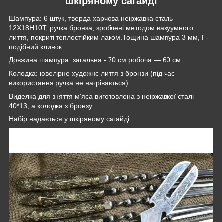
шкіряному сагайді
Шампура: 6 штук, тверда харчова неіржавка сталь
12Х18Н10Т, ручка бронза, зроблені методом вакуумного
лиття, покриті теплостійким лаком.Тощина шампура 3 мм, Г-
подібний клинок.
Довжина шампура: загальна - 70 см робоча — 60 см
Колодка: ювелірне художнє лиття з бронзи (під час
використання ручка не нагрівається).
Виделка для зняття м'яса виготовлена з неіржавкої сталі
40*13, а колодка з бронзу.
Набір надається у шкіряному сагайді.