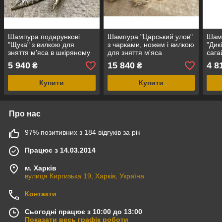
Шампура подарункові
Шампура "Царський улов"
Шамп
"Щука" з вилкою для
з чарками, ножем і вилкою
"Дик
зняття м'яса в шкіряному
для зняття м'яса
сага
колесі
5 940
15 840
4 8
₴
₴
Купити
Купити
Про нас
97% позитивних з 184 відгуків за рік
Працює з 14.03.2014
м. Харків
вулиця Киргизька 19, Харків, Україна
Контакти
Сьогодні працює з 10:00 до 13:00
Показати весь графік роботи