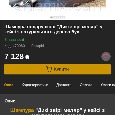
Шампура подарункові "Дикі звірі меляр" у
кейсі з натурального дерева бук
В наявності
Код: 470080
Роздріб
7 128
₴
Купити
Опис
Характеристики
Доставка
Оплата
Умови п
Опис
Шампура
"Дикі звірі меляр" у кейсі з