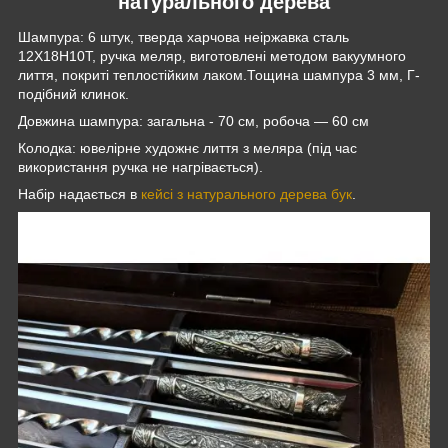
натурального дерева
Шампура: 6 штук, тверда харчова неіржавка сталь
12Х18Н10Т, ручка меляр, виготовлені методом вакуумного
лиття, покриті теплостійким лаком.Тощина шампура 3 мм, Г-
подібний клинок.
Довжина шампура: загальна - 70 см, робоча — 60 см
Колодка: ювелірне художнє лиття з меляра (під час
використання ручка не нагрівається).
Набір надається в
кейсі з натурального дерева бук
.