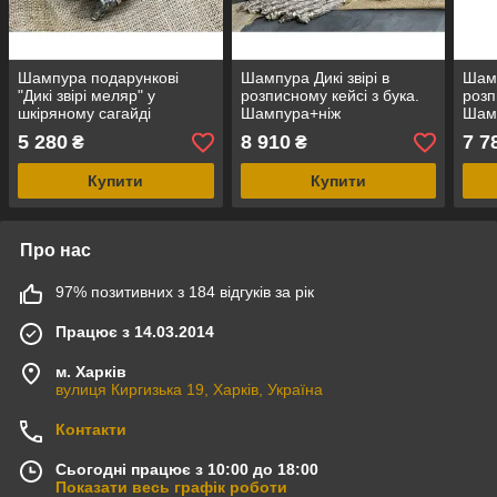
Шампура подарункові
Шампура Дикі звірі в
Шамп
"Дикі звірі меляр" у
розписному кейсі з бука.
розп
шкіряному сагайді
Шампура+ніж
Шамп
5 280
8 910
7 7
₴
₴
Купити
Купити
Про нас
97% позитивних з 184 відгуків за рік
Працює з 14.03.2014
м. Харків
вулиця Киргизька 19, Харків, Україна
Контакти
Сьогодні працює з 10:00 до 18:00
Показати весь графік роботи