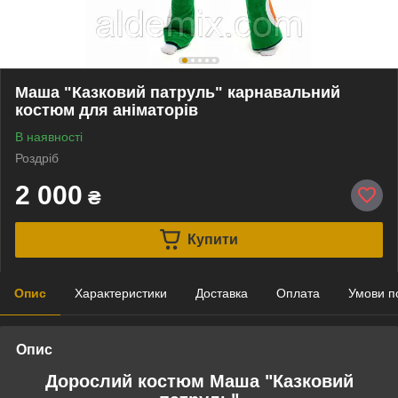
Маша "Казковий патруль" карнавальний
костюм для аніматорів
В наявності
Роздріб
2 000
₴
Купити
Опис
Характеристики
Доставка
Оплата
Умови п
Опис
Дорослий костюм Маша "Казковий