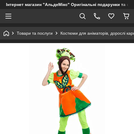
Інтернет магазин "АльдеМікс" Оригінальні подарунки та су
Товари та послуги
Костюми для аніматорів, дорослі кар