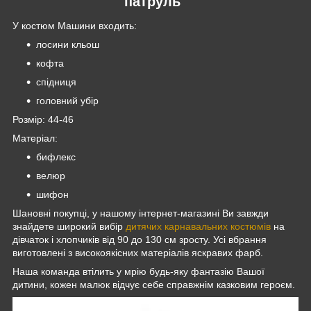
патруль"
У костюм Машини входить:
лосини кльош
кофта
спідниця
головний убір
Розмір: 44-46
Матеріал:
бифлекс
велюр
шифон
Шановні покупці, у нашому інтернет-магазині Ви завжди
знайдете широкий вибір
дитячих карнавальних костюмів
на
дівчаток і хлопчиків від 90 до 130 см зросту. Усі вбрання
виготовлені з високоякісних матеріалів яскравих фарб.
Наша команда втілить у мрію будь-яку фантазію Вашої
дитини, кожен малюк відчує себе справжнім казковим героєм.