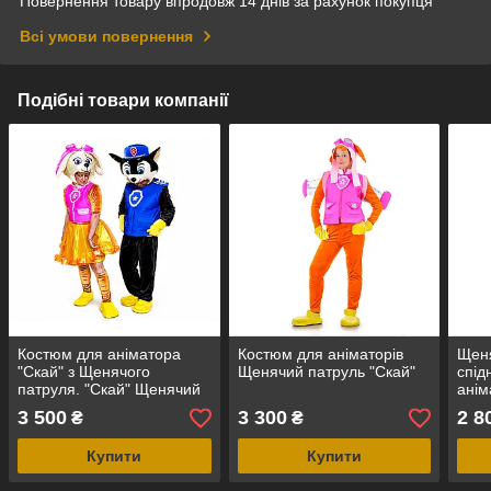
Повернення товару впродовж 14 днів за рахунок покупця
Всі умови повернення
Подібні товари компанії
Костюм для аніматора
Костюм для аніматорів
Щеня
"Скай" з Щенячого
Щенячий патруль "Скай"
спід
патруля. "Скай" Щенячий
анім
Патруль карнавальний
3 500
3 300
2 8
₴
₴
костюм для аніматорів
Купити
Купити