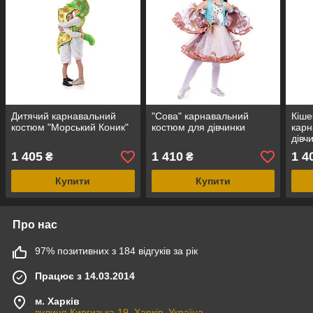
Дитячий карнавальний
"Сова" карнавальний
Кіше
костюм "Морський Коник"
костюм для дівчинки
карн
дівч
1 405
1 410
1 4
₴
₴
Купити
Купити
Про нас
97% позитивних з 184 відгуків за рік
Працює з 14.03.2014
м. Харків
вулиця Киргизька 19, Харків, Україна