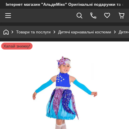
Інтернет магазин "АльдеМікс" Оригінальні подарунки та су
Товари та послуги
Дитячі карнавальні костюми
Дитя
Хапай знижку!