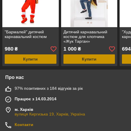
"Бармалей" дитячий
Дитячий карнавальний
"Худ
карнавальний костюм
костюм для хлопчика
карн
«Жук Тарган»
980
1 000
694
₴
₴
Купити
Купити
Про нас
97% позитивних з 184 відгуків за рік
Працює з 14.03.2014
м. Харків
вулиця Киргизька 19, Харків, Україна
Контакти