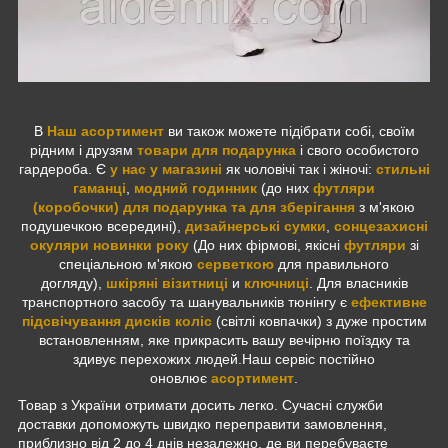
В
Наш асортимент
ви також можете підібрати собі, своїм
рідним і друзям
товари для подарунка
і свого особистого
гардероба. Є
у нас у магазині
як чоловічі так і жіночі:
стильні
гаманці
,
модний годинник
(до них
футляри
(коробочки) для подарунка та для зберігання
з м'якою
подушечкою всередині),
дизайнерські сумки
,
сонцезахисні
окуляри новинки року
(До них фірмові, якісні
футляри
зі
спеціальною м'якою
серветкою
для правильного
догляду),
шкіряні візитниці
и
ключниці
. Для власників
транспортного засобу та шанувальників тюнінгу є
ефективне
підсвічування дисків коліс
(світлі ковпачки) з дуже простим
встановленням, яке прикрасить вашу вечірню поїздку та
здивує перехожих людей.Наш сервіс постійно
оновлює
асортимент
.
Товар з України отримати досить легко. Сучасні служби
доставки допоможуть швидко переправити замовлення,
приблизно від 2 до 4 днів незалежно, де ви перебуваєте