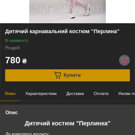
Дитячий карнавальний костюм "Перлина"
В наявності
Роздріб
780
₴
Купити
Опис
Характеристики
Доставка
Оплата
Умови п
Опис
Дитячий костюм "Перлинка"
До комплекту входить: