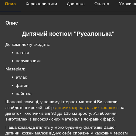
Опис
Характеристики
Доставка
Оплата
Умови п
Опис
Дитячий костюм "Русалонька"
До комплекту входить:
плаття
нарукавники
Матеріал:
атлас
фатин
пайетка
Шановні покупці, у нашому інтернет-магазині Ви завжди
знайдете широкий вибір
дитячих карнавальних костюмів
на
дівчаток і хлопчиків від 90 до 135 см зросту. Усі вбрання
виготовлені з високоякісних матеріалів яскравих фарб.
Наша команда втілить у мрію будь-яку фантазію Вашої
дитини, кожен малюк відчує себе справжнім казковим героєм