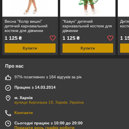
Весна "Колір вишні"
"Кавун" дитячий
Дитя
дитячий карнавальний
карнавальний костюм для
кост
костюм для дівчинки
дівчинки
1 125
1 125
1 1
₴
₴
Купити
Купити
Про нас
97% позитивних з 184 відгуків за рік
Працює з 14.03.2014
м. Харків
вулиця Киргизька 19, Харків, Україна
Контакти
Сьогодні працює з 10:00 до 20:00
Показати весь графік роботи