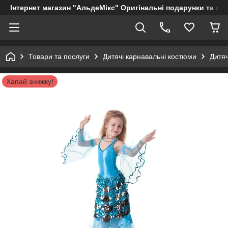
Інтернет магазин "АльдеМікс" Оригінальні подарунки та су
Товари та послуги
Дитячі карнавальні костюми
Дитя
Хапай знижку!