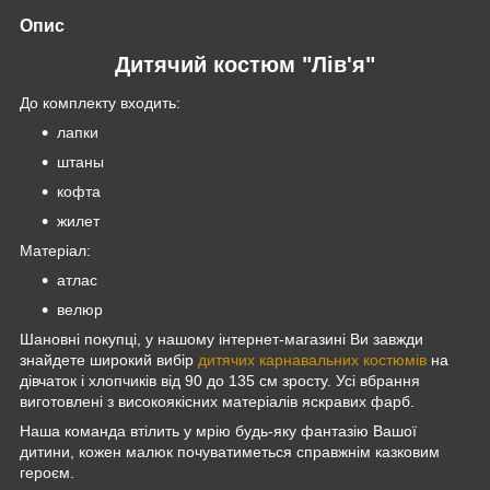
Опис
Дитячий костюм "Лів'я"
До комплекту входить:
лапки
штаны
кофта
жилет
Матеріал:
атлас
велюр
Шановні покупці, у нашому інтернет-магазині Ви завжди
знайдете широкий вибір
дитячих карнавальних костюмів
на
дівчаток і хлопчиків від 90 до 135 см зросту. Усі вбрання
виготовлені з високоякісних матеріалів яскравих фарб.
Наша команда втілить у мрію будь-яку фантазію Вашої
дитини, кожен малюк почуватиметься справжнім казковим
героєм.