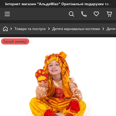
Інтернет магазин "АльдеМікс" Оригінальні подарунки та су
Товари та послуги
Дитячі карнавальні костюми
Дитя
Хапай знижку!