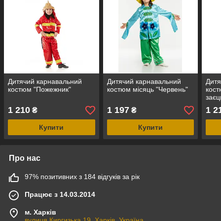
Дитячий карнавальний
Дитячий карнавальний
Дитя
костюм "Пожежник"
костюм місяць "Червень"
кост
заєц
1 210
1 197
1 2
₴
₴
Купити
Купити
Про нас
97% позитивних з 184 відгуків за рік
Працює з 14.03.2014
м. Харків
вулиця Киргизька 19, Харків, Україна