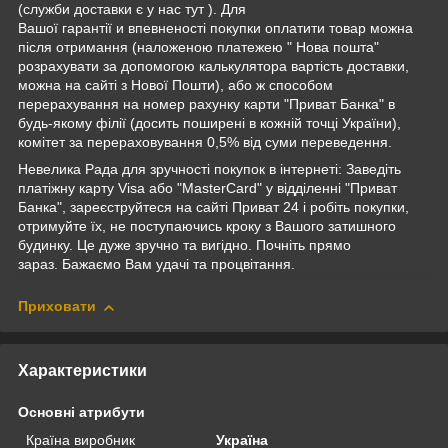
(служби доставки є у нас тут ). Для
Вашої гарантії и впевненості покупки оплатити товар можна
після отримання (наложеною платежею " Нова пошта"
розрахувати за допомогою калькулятора вартість доставки,
можна на сайті з Нової Пошти), або ж способом
перерахування на номер рахунку карти "Приват Банка" в
будь-якому філії (досить поширені в кожній точці України),
комітет за перераховування 0,5% від суми переведення.
Невелика Рада для зручності покупок в інтернеті: Заведіть
платіжну карту Visa або "MasterCard" у відділенні "Приват
Банка", зареєструйтеся на сайті Приват 24 і робіть покупки,
отримуйте їх, не поступаючись кроку з Вашого затишного
будинку. Це дуже зручно та вигідно. Почніть прямо
зараз. Бажаємо Вам удачі та процвітання.
Приховати
Характеристики
Основні атрибути
Країна виробник
Україна