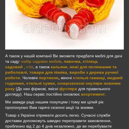
А також у нашій компанії Ви зможете придбати меблі для дачі
та саду:
набір садових меблів
,
лавочка
,
стілець
садовий
,
стіл
, а також
кальяни
,
ножі для полювання та
риболовлі
,
товари для пікніка
,
вироби з дерева ручної
роботи
. Чоловічі
портмоне
,
жіночі
стильні гаманці
,
модний
годинник
,
стильні
сумки
,
сонцезахисні окуляри новинки
року
(До них фірмові, якісні
футляри
для правильного
догляду). Наш сервіс постійно оновлює
асортимент
.
Ми завжди раді нашим покупцям і тому ми цілий рік
пропонуємо Вам гарячі сезонні акції та знижки.
Товар з України отримати досить легко. Сучасні служби
доставки допоможуть швидко переправити замовлення,
приблизно від 2 до 4 днів незалежно, де ви перебуваєте