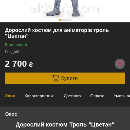
Дорослий костюм для аніматорів троль
"Цветан"
В наявності
Роздріб
2 700
₴
Купити
Опис
Характеристики
Доставка
Оплата
Умови п
Опис
Дорослий костюм Троль "Цветан"