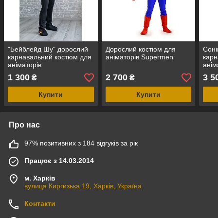
"Бейблейд Шу" дорослий
Дорослий костюм для
Соні
карнавальний костюм для
аніматорів Supermen
карн
аніматорів
анім
кост
1 300
2 700
3 5
₴
₴
"Son
Купити
Купити
Про нас
97% позитивних з 184 відгуків за рік
Працює з 14.03.2014
м. Харків
вулиця Киргизька 19, Харків, Україна
Контакти