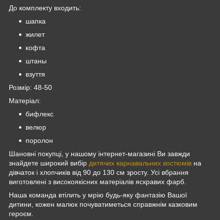
До комплекту входить:
шапка
жилет
кофта
штаны
взуття
Розмір: 48-50
Матеріал:
бифлекс
велюр
поролон
Шановні покупці, у нашому інтернет-магазині Ви завжди
знайдете широкий вибір
дитячих карнавальних костюмів
на
дівчаток і хлопчиків від 90 до 130 см зросту. Усі вбрання
виготовлені з високоякісних матеріалів яскравих фарб.
Наша команда втілить у мрію будь-яку фантазію Вашої
дитини, кожен малюк почуватиметься справжнім казковим
героєм.