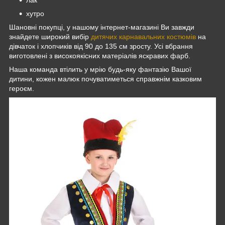
лак
хутро
Шановні покупці, у нашому інтернет-магазині Ви завжди
знайдете широкий вибір
дитячих карнавальних костюмів
на
дівчаток і хлопчиків від 90 до 135 см зросту. Усі вбрання
виготовлені з високоякісних матеріалів яскравих фарб.
Наша команда втілить у мрію будь-яку фантазію Вашої
дитини, кожен малюк почуватиметься справжнім казковим
героєм.