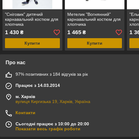
"Сніговик" дитячий
Метелик "Вогнянний"
"Ель
карнавальний костюм для
карнавальний костюм для
карн
хлопчика
хлопчика
хлоп
1 430
1 465
1 3
₴
₴
Купити
Купити
Про нас
97% позитивних з 184 відгуків за рік
Працює з 14.03.2014
м. Харків
вулиця Киргизька 19, Харків, Україна
Контакти
Сьогодні працює з 10:00 до 20:00
Показати весь графік роботи