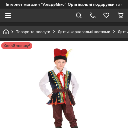
Інтернет магазин "АльдеМікс" Оригінальні подарунки та су
Товари та послуги
Дитячі карнавальні костюми
Дитя
Хапай знижку!