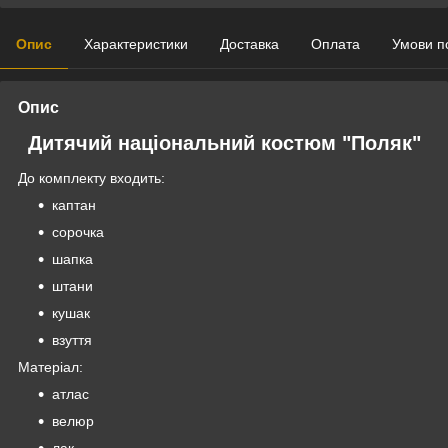
Опис
Характеристики
Доставка
Оплата
Умови п
Опис
Дитячий національний костюм "Поляк"
До комплекту входить:
каптан
сорочка
шапка
штани
кушак
взуття
Матеріал:
атлас
велюр