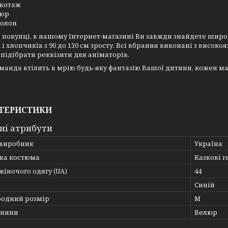
котаж
люр
олон
покупці, в нашому Інтернет-магазині Ви завжди знайдете шир
 і хлопчиків з 90 до 130 см зросту. Всі вбрання виконані з високо
підібрати реквізити для аніматорів.
анда втілить в мрію будь-яку фантазію Вашої дитини, кожен ма
ТЕРИСТИКИ
ні атрибути
 виробник
Україна
ка костюма
Казкові г
жіночого одягу (UA)
44
Синій
одний розмір
M
анини
Велюр