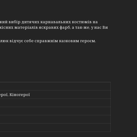
окий вибір дитячих карнавальних костюмів на
якісних матеріалів яскравих фарб, а так-же, у нас Ви
люк відчує себе справжнім казковим героєм.
ерої, Кіногерої