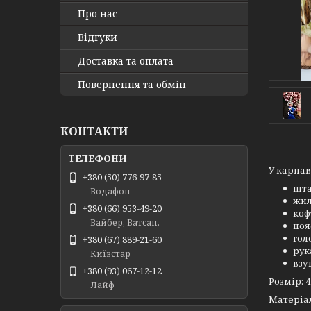
Про нас
Відгуки
Доставка та оплата
Повернення та обмін
КОНТАКТИ
У карнав
+380 (50) 776-97-85
шт
Водафон
жил
+380 (66) 953-49-20
коф
Вайбер, Ватсап.
поя
гол
+380 (67) 889-21-60
рук
Київстар
взу
+380 (93) 067-12-12
Розмір: 4
Лайф
Матеріа