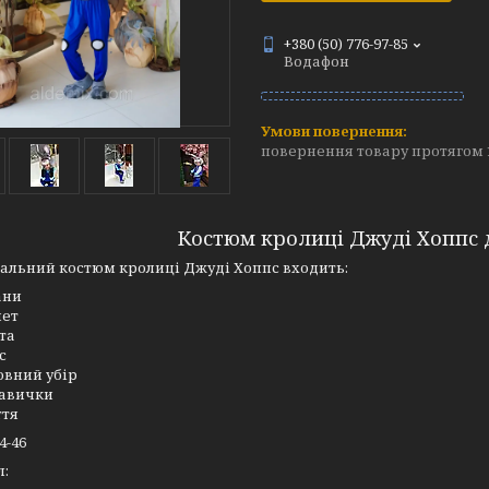
+380 (50) 776-97-85
Водафон
повернення товару протягом 
Костюм кролиці Джуді Хоппс 
альний костюм кролиці Джуді Хоппс входить:
ани
ет
та
с
овний убір
авички
ття
4-46
л: