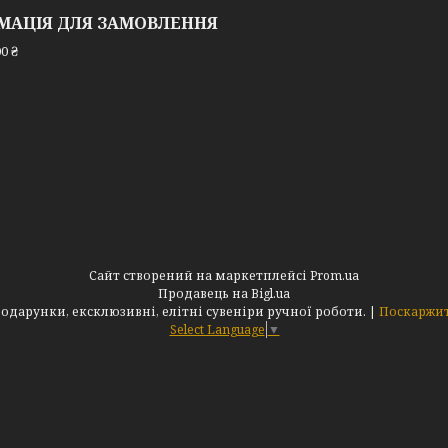
МАЦІЯ ДЛЯ ЗАМОВЛЕННЯ
0 ₴
Сайт створений на маркетплейсі
Prom.ua
Продавець на Bigl.ua
Інтернет-магазин "АльдеМікс": Оригінальні подарунки, ексклюзивні, елітні сувеніри ручної роботи. |
Поскаржит
Select Language
▼