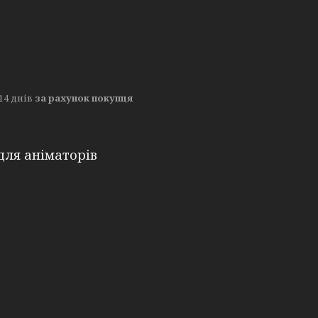
14 днів
за рахунок покупця
для аніматорів