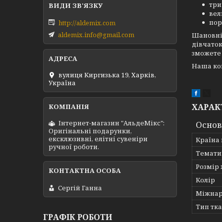
три
ве
пор
http://aldemix.com
aldemix.info@gmail.com
Шановні 
дівчаток
зможете 
Наша ком
вулиця Киргизька 19, Харків,
Україна
ХАРАК
Інтернет-магазин "АльдеМікс":
Основ
Оригінальні подарунки,
ексклюзивні, елітні сувеніри
Країна
ручної роботи.
Темати
Розмір 
Колір
Сергій Ганна
Міжнар
Тип тк
ГРАФІК РОБОТИ