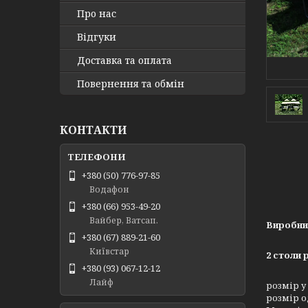
Про нас
Відгуки
Доставка та оплата
Повернення та обмін
КОНТАКТИ
+380 (50) 776-97-85
Водафон
+380 (66) 953-49-20
Вайбер, Ватсап.
Виробни
+380 (67) 889-21-60
Київстар
2 столи
+380 (93) 067-12-12
Лайф
розмір у
розмір од