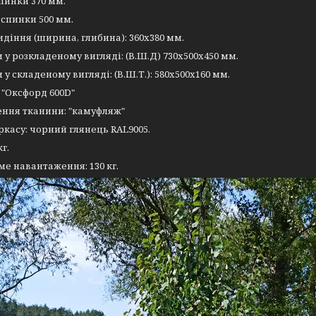
пинки 370 мм.
спинки 500 мм.
идіння (ширина, глибина): 360х380 мм.
 у розкладеному вигляді: (В.Ш.Д) 730х500х450 мм.
 у складеному вигляді: (В.Ш.Т.): 580х500х160 мм.
"Оксфорд 600D"
ення тканини: "камуфляж"
ркасу: чорний глянець RAL9005.
кг.
е навантаження: 130 кг.