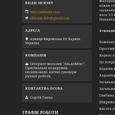
Матеріал
ніжки ст
загальна
http://aldemix.com
вага: 3,5 
aldemix.info@gmail.com
Навантаж
4 складн
вулиця Киргизька 19, Харків,
Компактн
Україна
Простий 
Каркас в
Це покри
Інтернет-магазин "АльдеМікс":
Оригінальні подарунки,
Відшив м
ексклюзивні, елітні сувеніри
Характе
ручної роботи.
Загальна
Загальна
Глибина 
Сергій Ганна
Ширина п
Висота п
ГРАФІК РОБОТИ