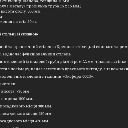
 стільниці: Фанера, товщина 10 мм.
олу з металу ( профільна труба 15 х 15 мм.)
 висота столу: 600 мм.
кг
ення на стіл 50 кг.
і стільці зі спинкою
ий та практичний стілець «Крепиш», стілець зі спинкою та ре
і водночас функціональний стілець.
иготовлений із сталевої труби діаметром 22 мм, товщина стінки
ття з полімеру, надає естетично красивого вигляду, а також захи
оделі виготовлений з тканини «Оксфорд 600D».
ристики:
 висота: 730 мм.
 ширина: 500 мм.
посадкового місця 380 мм.
осадкового місця 450 мм.
осадкового місця 420 мм.