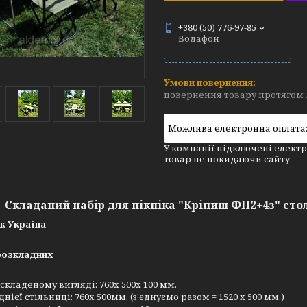
+380 (50) 776-97-85
Водафон
повернення товару протягом 
У компанії підключені електр
товар не покидаючи сайту.
Складаний набір для пікніка "Кріпиш ФП2+4з" стол
к Україна
 розкладних
 складеному вигляді: 760х 500х 100 мм.
нієї стільниці: 760х 500мм. (з'єднуємо разом = 1520 х 500 мм.)