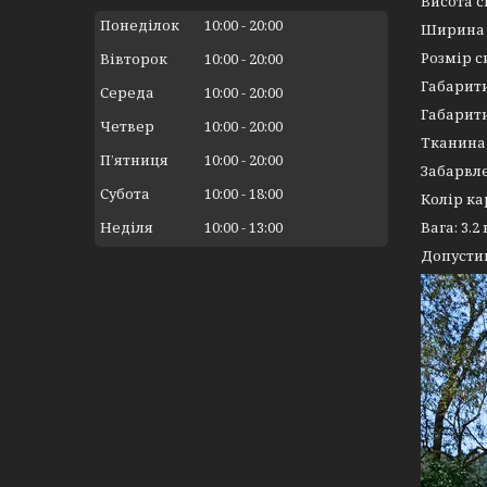
Висота с
Понеділок
10:00
20:00
Ширина 
Розмір с
Вівторок
10:00
20:00
Габарити
Середа
10:00
20:00
Габарити
Четвер
10:00
20:00
Тканина 
Пʼятниця
10:00
20:00
Забарвл
Субота
10:00
18:00
Колір ка
Неділя
10:00
13:00
Вага: 3.2 
Допустим