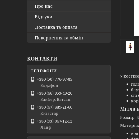
Про нас
Відгуки
Доставка та оплата
Повернення та обмін
КОНТАКТИ
У костюм
+380 (50) 776-97-85
гол
Водафон
блу
+380 (66) 953-49-20
спі
Вайбер, Ватсап.
кор
+380 (67) 889-21-60
Мітла н
Київстар
Розмір: 4
+380 (93) 067-12-12
Матеріа
Лайф
ве