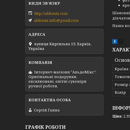
фат
кре
Шановні 
http://aldemix.com
дівчаток
aldemix.info@gmail.com
Наша ком
вулиця Киргизька 19, Харків,
Україна
ХАРАК
Основ
Країна
Інтернет-магазин "АльдеМікс":
Темати
Оригінальні подарунки,
ексклюзивні, елітні сувеніри
Розмір 
ручної роботи.
Колір
ІНФОР
Сергій Ганна
Ціна:
2 30
ГРАФІК РОБОТИ