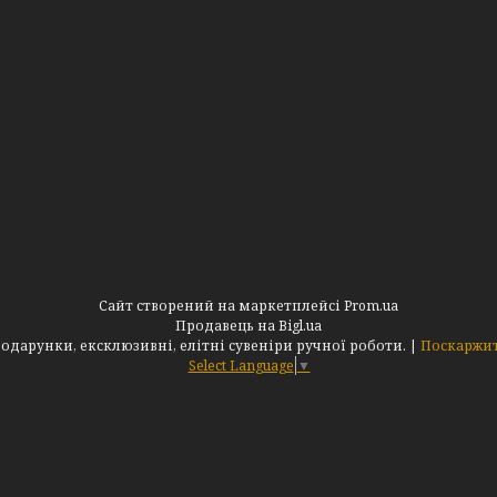
Сайт створений на маркетплейсі
Prom.ua
Продавець на Bigl.ua
Інтернет-магазин "АльдеМікс": Оригінальні подарунки, ексклюзивні, елітні сувеніри ручної роботи. |
Поскаржит
Select Language
▼