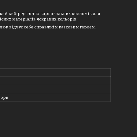
окий вибір дитячих карнавальних костюмів для
якісних матеріалів яскравих кольорів.
люк відчує себе справжнім казковим героєм.
ьори