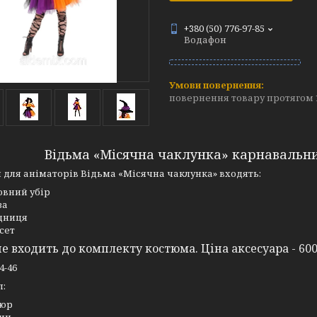
+380 (50) 776-97-85
Водафон
повернення товару протягом 
Відьма «Місячна чаклунка» карнавальни
 для аніматорів Відьма «Місячна чаклунка» входять:
овний убір
за
дниця
сет
е входить до комплекту костюма. Ціна аксесуара - 600
4-46
л:
люр