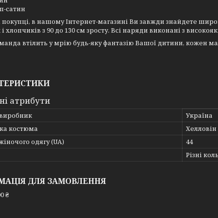
ин
п-сатин
покупці, в нашому Інтернет-магазині Ви завжди знайдете шир
 і хлопчиків з 90 до 130 см зросту. Всі наряди виконані з високо
анда втілить у мрію будь-яку фантазію Вашої дитини, кожен ма
ТЕРИСТИКИ
ні атрибути
 виробник
Україна
ка костюма
Хелловін
жіночого одягу (UA)
44
Різні кол
МАЦІЯ ДЛЯ ЗАМОВЛЕННЯ
0 ₴