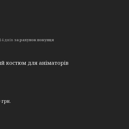
14 днів
за рахунок покупця
й костюм для аніматорів
 грн.