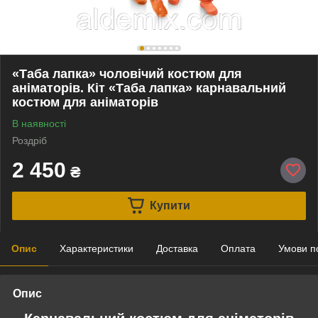
«Таба лапка» чоловічий костюм для
аніматорів. Кіт «Таба лапка» карнавальний
костюм для аніматорів
В наявності
Роздріб
2 450
₴
Купити
Опис
Характеристики
Доставка
Оплата
Умови п
Опис