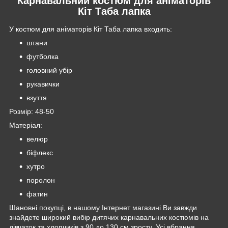
Карнавальний костюм для аніматорів
Кіт Таба лапка
У костюм для аніматорів Кіт Таба лапка входить:
штани
футболка
головний убір
рукавички
взуття
Розмір: 48-50
Матеріал:
велюр
біфлекс
хутро
поролон
фатин
Шановні покупці, в нашому Інтернет магазині Ви завжди
знайдете широкий вибір дитячих карнавальних костюмів на
дівчаток та хлопчиків з 90 до 130 см зросту. Усі вбрання