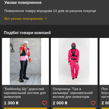
Умови повернення
Повернення товару впродовж 14 днів за рахунок покупця
Всі умови повернення
Подібні товари компанії
"Бейблейд Шу" дорослий
Охоронець "Гра в
Поп 
карнавальний костюм для
кальмара" карнавальний
boy»
аніматорів
костюм для аніматорів
кост
1 300
2 000
2 0
₴
₴