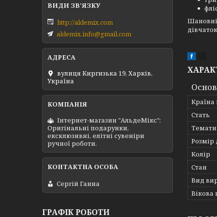
флі
Шановні 
http://aldemix.com
дівчаток
aldemix.info@gmail.com
ХАРАК
вулиця Киргизька 19, Харків,
Україна
Основ
Країна
Стать
Інтернет-магазин "АльдеМікс":
Темати
Оригінальні подарунки,
ексклюзивні, елітні сувеніри
Розмір 
ручної роботи.
Колір
Стан
Вид ви
Сергій Ганна
Вікова 
ГРАФІК РОБОТИ