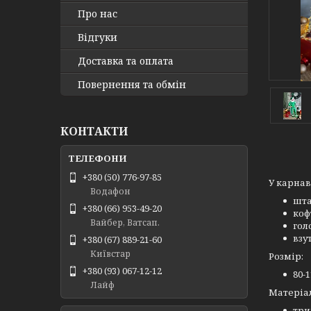
Про нас
Відгуки
Доставка та оплата
Повернення та обмін
КОНТАКТИ
+380 (50) 776-97-85
У карнав
Водафон
шт
+380 (66) 953-49-20
коф
Вайбер, Ватсап.
гол
взу
+380 (67) 889-21-60
Київстар
Розмір:
+380 (93) 067-12-12
80-
Лайф
Матеріа
три