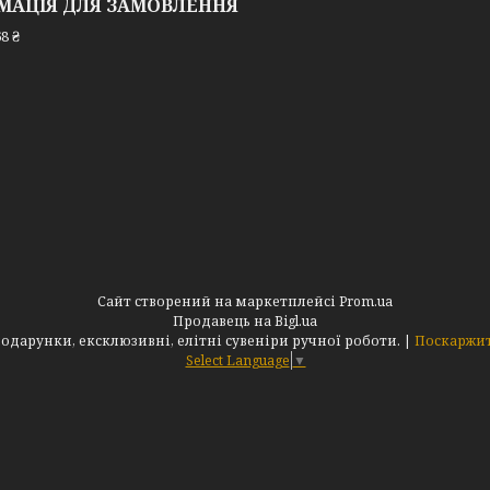
МАЦІЯ ДЛЯ ЗАМОВЛЕННЯ
8 ₴
Сайт створений на маркетплейсі
Prom.ua
Продавець на Bigl.ua
Інтернет-магазин "АльдеМікс": Оригінальні подарунки, ексклюзивні, елітні сувеніри ручної роботи. |
Поскаржит
Select Language
▼