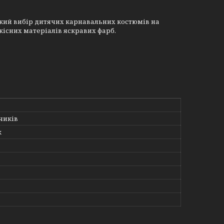
кий вибір дитячих карнавальних костюмів на
оякісних матеріалів яскравих фарб.
чиків
к