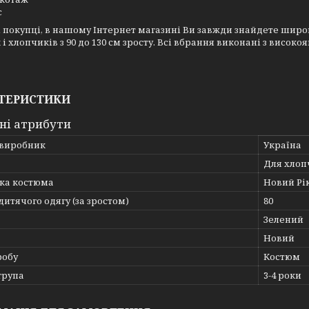
с
покупці, в нашому Інтернет магазині Ви завжди знайдете широ
 і хлопчиків з 90 до 130 см зросту. Всі вбрання виконані з висок
ТЕРИСТИКИ
ні атрибути
 виробник
Україна
Для хлоп
ка костюма
Новий Рі
дитячого одягу (за зростом)
80
Зелений
Новий
робу
Костюм
група
3-4 роки