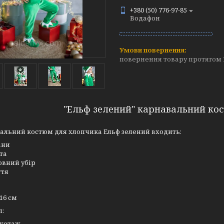
+380 (50) 776-97-85
Водафон
повернення товару протягом 
"Ельф зелений" карнавальний ко
альний костюм для хлопчика Ельф зелений входить:
ани
та
овний убір
ття
116 см
л:
котаж