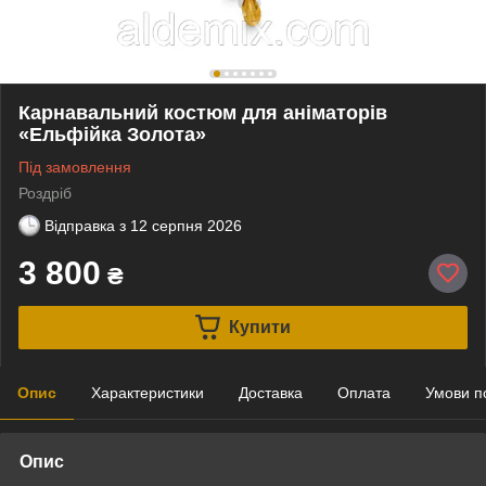
Карнавальний костюм для аніматорів
«Ельфійка Золота»
Під замовлення
Роздріб
Відправка з
12 серпня 2026
3 800
₴
Купити
Опис
Характеристики
Доставка
Оплата
Умови п
Опис