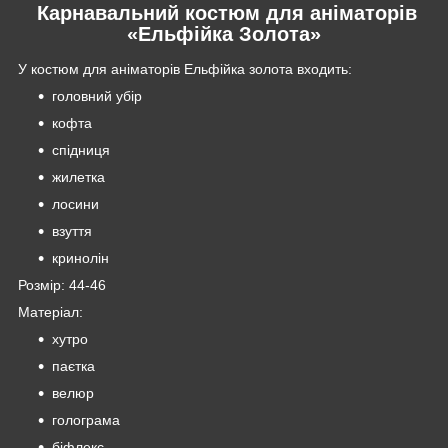
Карнавальний костюм для аніматорів
«Ельфійка Золота»
У костюм для аніматорів Ельфійка золота входить:
головний убір
кофта
спідниця
жилетка
лосини
взуття
кринолін
Розмір: 44-46
Матеріал:
хутро
паєтка
велюр
голограма
біфлекс