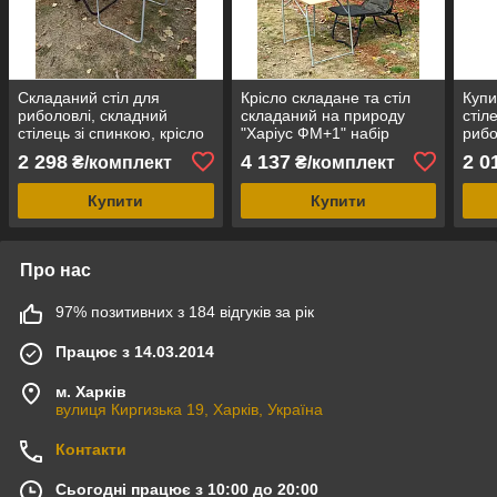
Складаний стіл для
Крісло складане та стіл
Купи
риболовлі, складний
складаний на природу
стіл
стілець зі спинкою, крісло
"Харіус ФМ+1" набір
рибо
рибальське, набір меблів
складних меблів для
О1+1
2 298
4 137
2 0
₴/комплект
₴/комплект
"Кріпиш О1+1п"
пікніка риболовлі кемпінгу
кріс
Купити
Купити
Про нас
97% позитивних з 184 відгуків за рік
Працює з 14.03.2014
м. Харків
вулиця Киргизька 19, Харків, Україна
Контакти
Сьогодні працює з 10:00 до 20:00