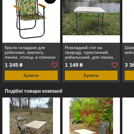
Крісло складане для
Розкладний стіл на
Шамп
риболовлі, кемпінгу,
природу, туристичний,
кейс
пікніка, стілець зі спинкою
рибальський, для пікніка,
рибальський для
кемпінгу та просто
1 245
1 149
3 3
₴
₴
відпочинку на природі
відпочинку, купити,
"Патріот"
Купити
Купити
Подібні товари компанії