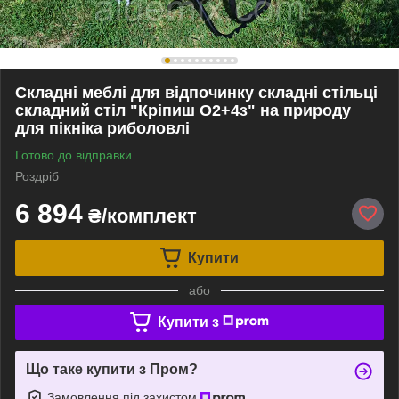
Складні меблі для відпочинку складні стільці
складний стіл "Кріпиш О2+4з" на природу
для пікніка риболовлі
Готово до відправки
Роздріб
6 894
₴/комплект
Купити
або
Купити з
Що таке купити з Пром?
Замовлення під захистом