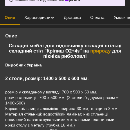
Опис
Характеристики
Доставка
Оплата
Умови п
Опис
Складні меблі для відпочинку складні стільці
складний стіл "Кріпиш О2+4з" на
природу
для
пікніка риболовлі
Виробник Україна
2 столи, розмір: 1400 х 500 х 600 мм.
розмір у складеному вигляді: 700 х 500 х 50 мм.
розмір стільниці: 700 х 500 мм. (2 столи з'єднуємо разом =
1400х500)
Каркас стільниці з алюмінію: ширина 30 мм, товщина 3 мм
Матеріал стільниці: водостійкий ламінат, низ стільниці
посилений навантажувальними металевими пластинами.
ніжки столу з металу (трубка 16 мм.)