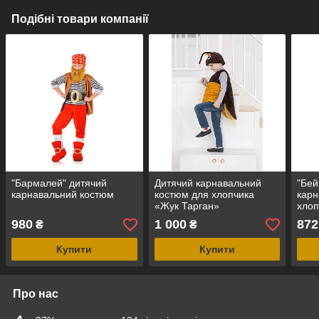
Подібні товари компанії
"Бармалей" дитячий
Дитячий карнавальний
"Бей
карнавальний костюм
костюм для хлопчика
карн
«Жук Тарган»
хлоп
980
1 000
872
₴
₴
Купити
Купити
Про нас