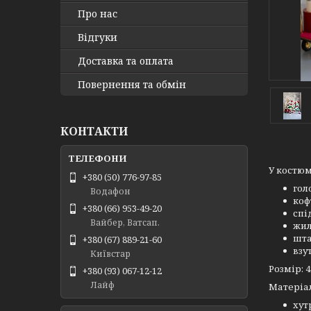
Про нас
Відгуки
Доставка та оплата
Повернення та обмін
КОНТАКТИ
У костюм
+380 (50) 776-97-85
гол
Водафон
коф
+380 (66) 953-49-20
спі
Вайбер, Ватсап.
жил
шт
+380 (67) 889-21-60
взу
Київстар
Розмір: 4
+380 (93) 067-12-12
Лайф
Матеріа
хут