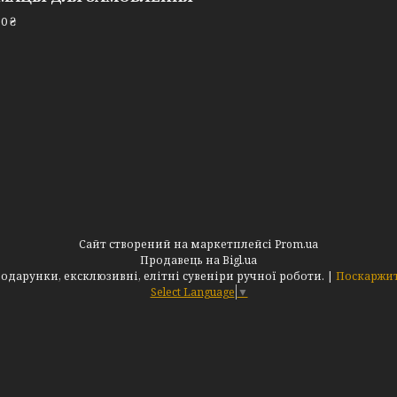
0 ₴
Сайт створений на маркетплейсі
Prom.ua
Продавець на Bigl.ua
Інтернет-магазин "АльдеМікс": Оригінальні подарунки, ексклюзивні, елітні сувеніри ручної роботи. |
Поскаржит
Select Language
▼