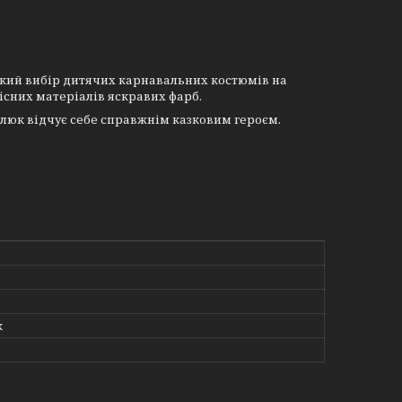
окий вибір дитячих карнавальних костюмів на
якісних матеріалів яскравих фарб.
люк відчує себе справжнім казковим героєм.
к