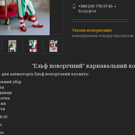
+380 (50) 776-97-85
Водафон
повернення товару протягом 
"Ельф новорічний" карнавальний ко
 для аніматорів Ельф новорічний входить:
овний убір
та
дниця
етка
ани
ття
8-50
л:
ро