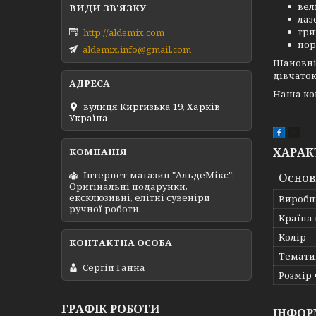
ве
лаз
три
http://aldemix.com
пор
aldemix.info@gmail.com
Шановні 
дівчаток
Наша ком
вулиця Киргизька 19, Харків,
Україна
ХАРАК
Інтернет-магазин "АльдеМікс":
Основ
Оригінальні подарунки,
ексклюзивні, елітні сувеніри
Виробн
ручної роботи.
Країна
Колір
Темати
Сергій Ганна
Розмір 
ГРАФІК РОБОТИ
ІНФОР