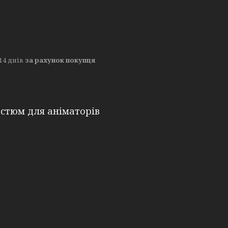
14 днів
за рахунок покупця
стюм для аніматорів