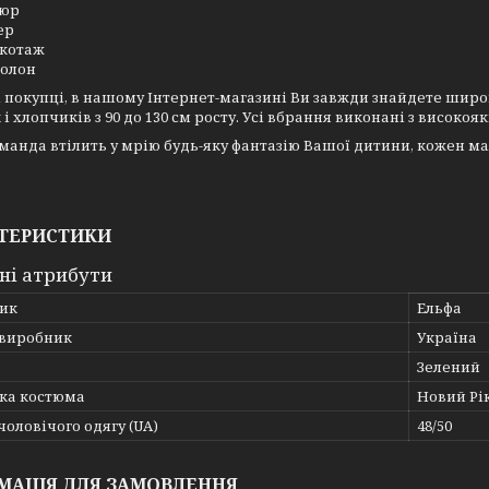
люр
ер
котаж
олон
покупці, в нашому Інтернет-магазині Ви завжди знайдете шир
 і хлопчиків з 90 до 130 см росту. Усі вбрання виконані з високо
анда втілить у мрію будь-яку фантазію Вашої дитини, кожен ма
ТЕРИСТИКИ
ні атрибути
ик
Ельфа
 виробник
Україна
Зелений
ка костюма
Новий Рі
чоловічого одягу (UA)
48/50
МАЦІЯ ДЛЯ ЗАМОВЛЕННЯ