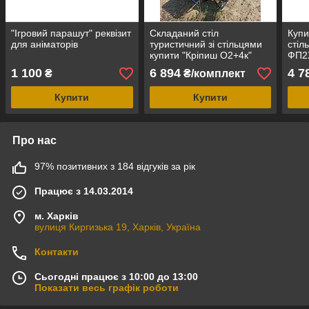
"Ігровий парашут" реквізит
Складаний стіл
Купи
для аніматорів
туристичний зі стільцями
стіл
купити "Кріпиш О2+4к"
ФП2Х
меблі для кемпінгу
тури
1 100
6 894
4 7
₴
₴/комплект
Купити
Купити
Про нас
97% позитивних з 184 відгуків за рік
Працює з 14.03.2014
м. Харків
вулиця Киргизька 19, Харків, Україна
Контакти
Сьогодні працює з 10:00 до 13:00
Показати весь графік роботи