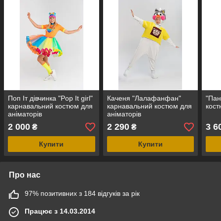
Поп Іт дівчинка "Pop It girl"
Каченя "Лалафанфан"
"Пан
карнавальний костюм для
карнавальний костюм для
кост
аніматорів
аніматорів
2 000
2 290
3 6
₴
₴
Купити
Купити
Про нас
97% позитивних з 184 відгуків за рік
Працює з 14.03.2014