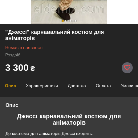
"Джессі" карнавальний костюм для
аніматорів
Немає в наявності
Роздріб
3 300
₴
Опис
Характеристики
Доставка
Оплата
Умови п
Опис
Джессі карнавальний костюм для
аніматорів
До костюма для аніматорів Джессі входить: