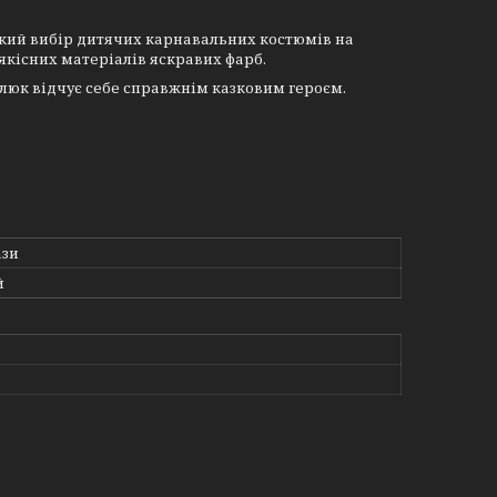
кий вибір дитячих карнавальних костюмів на
коякісних матеріалів яскравих фарб.
люк відчує себе справжнім казковим героєм.
ази
й