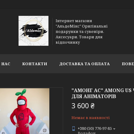
Інтернет магазин
"АльдеМікс" Оригінальні
подарунки та сувеніри.
Аксесуари. Товари для
відпочинку
 НАС
КОНТАКТИ
ДОСТАВКА ТА ОПЛАТА
ПОВЕ
"АМОНГ АС" AMONG U
ДЛЯ АНІМАТОРІВ
3 600 ₴
Немає в наявності
+380 (50) 776-97-85
Водафон