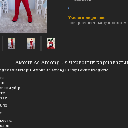
повернення товару протягом 
Амонг Ас Among Us червоний карнавальн
 для аніматорів Амонг Ас Among Us червоний входить:
та
ани
овний убір
ття
зак
8-50
л:
котаж
олон