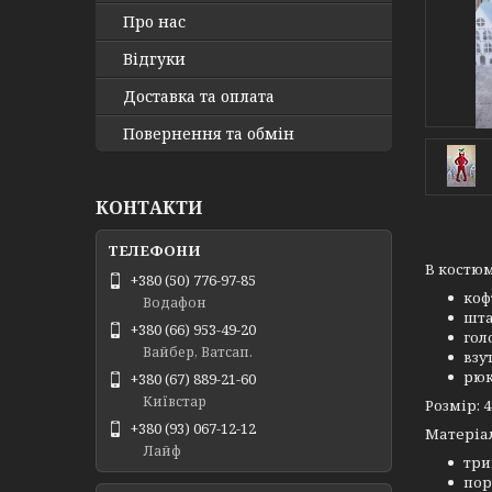
Про нас
Відгуки
Доставка та оплата
Повернення та обмін
КОНТАКТИ
В костюм
+380 (50) 776-97-85
коф
Водафон
шт
+380 (66) 953-49-20
гол
Вайбер, Ватсап.
взу
рюк
+380 (67) 889-21-60
Київстар
Розмір: 4
+380 (93) 067-12-12
Матеріа
Лайф
три
пор