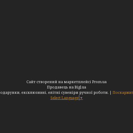
Сайт створений на маркетплейсі
Prom.ua
Продавець на Bigl.ua
Інтернет-магазин "АльдеМікс": Оригінальні подарунки, ексклюзивні, елітні сувеніри ручної роботи. |
Поскаржит
Select Language
▼