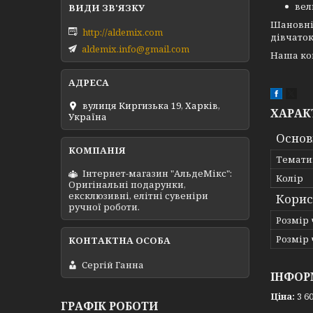
ве
Шановні 
http://aldemix.com
дівчаток
aldemix.info@gmail.com
Наша ком
вулиця Киргизька 19, Харків,
ХАРАК
Україна
Основ
Темати
Інтернет-магазин "АльдеМікс":
Колір
Оригінальні подарунки,
ексклюзивні, елітні сувеніри
Корис
ручної роботи.
Розмір 
Розмір 
Сергій Ганна
ІНФОР
Ціна:
3 60
ГРАФІК РОБОТИ