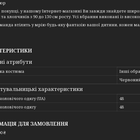
люр
покупці, у нашому Інтернет-магазині Ви завжди знайдете широ
 та хлопчиків з 90 до 130 см росту. Усі вбрання виконані із висо
анда втілить у мрію будь-яку фантазію вашої дитини, кожен ма
ТЕРИСТИКИ
ні атрибути
ка костюма
Інші обр
Червони
тувальницькі характеристики
чоловічого одягу (UA)
48
чоловічого одягу
48
МАЦІЯ ДЛЯ ЗАМОВЛЕННЯ
0 ₴