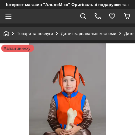
Інтернет магазин "АльдеМікс" Оригінальні подарунки та су
Товари та послуги
Дитячі карнавальні костюми
Дитяч
Хапай знижку!