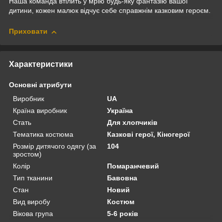
Наша команда втілить у мрію будь-яку фантазію вашої
дитини, кожен малюк відчує себе справжнім казковим героєм.
Приховати
Характеристики
Основні атрибути
Виробник
UA
Країна виробник
Україна
Стать
Для хлопчиків
Тематика костюма
Казкові герої, Кіногерої
Розмір дитячого одягу (за
104
зростом)
Колір
Помаранчевий
Тип тканини
Бавовна
Стан
Новий
Вид виробу
Костюм
Вікова група
5-6 років