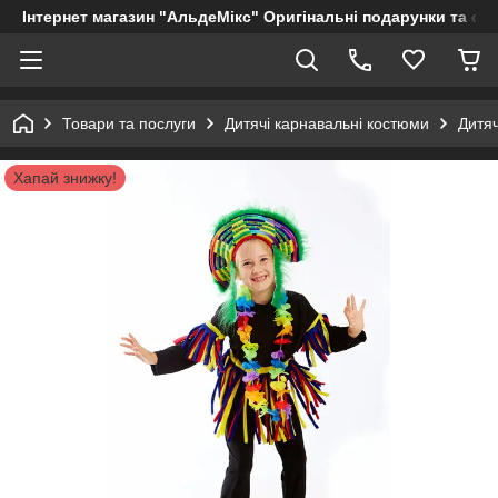
Інтернет магазин "АльдеМікс" Оригінальні подарунки та су
Товари та послуги
Дитячі карнавальні костюми
Дитя
Хапай знижку!