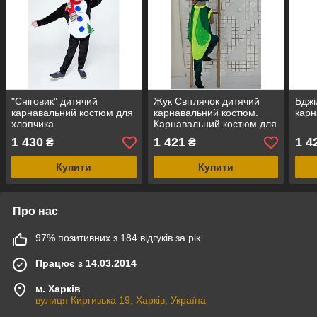
"Сніговик" дитячий
Жук Світлячок дитячий
Бджі
карнавальний костюм для
карнавальний костюм.
карн
хлопчика
Карнавальний костюм для
хлопчика Жук Світлячок
1 430
1 421
1 4
₴
₴
зелений
Купити
Купити
Про нас
97% позитивних з 184 відгуків за рік
Працює з 14.03.2014
м. Харків
вулиця Киргизька 19, Харків, Україна