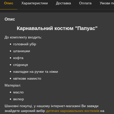
Опис
Характеристики
Доставка
Оплата
Умови п
Опис
Карнавальний костюм "Папуас"
До комплекту входить:
головний убір
штанишки
кофта
спідниця
накладки на ручки та ніжки
квіткове намисто
Матеріал:
масло
велюр
Шановні покупці, у нашому інтернет-магазині Ви завжди
знайдете широкий вибір
дитячих карнавальних костюмів
на