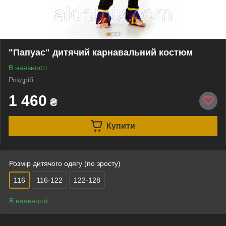
"Папуас" дитячий карнавальний костюм
В наявності
Роздріб
1 460
₴
Купити
Розмір дитячого одягу (по зросту)
116
116-122
122-128
В наявності