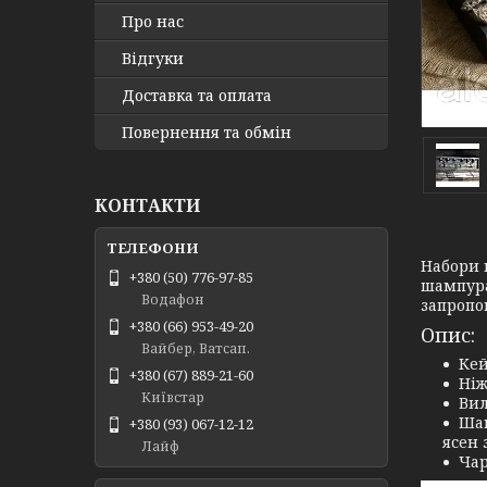
Про нас
Відгуки
Доставка та оплата
Повернення та обмін
КОНТАКТИ
Набори 
+380 (50) 776-97-85
шампура
Водафон
запропо
+380 (66) 953-49-20
Опис:
Вайбер, Ватсап.
Кей
+380 (67) 889-21-60
Ніж
Київстар
Вил
Шам
+380 (93) 067-12-12
ясен 
Лайф
Чар