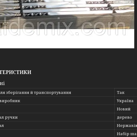
ТЕРИСТИКИ
ні
ля зберігання й транспортування
Так
 виробник
Україна
Новий
ал ручки
дерево
ал
Нержавію
Набір ша