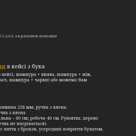
14 днів
за рахунок покупця
ми
в кейсі з бука
 кейсі, шампура + вилка, шампура + ніж,
ікач, шампура + чарки) або можемо Вам
овжина 258 мм, ручка з клена.
чка з клена
ьна – 60 см; робоча-40 см. Рукоятка: дерево
ка не нагрівається).
 лиття з бронзи, усередині покриття булатом.