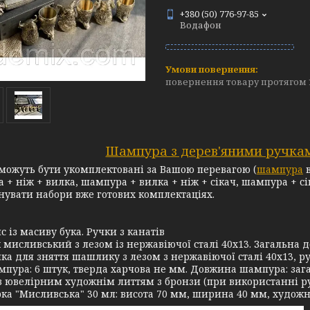
+380 (50) 776-97-85
Водафон
повернення товару протягом 
Шампура з дерев'яними ручка
можуть бути укомплектовані за Вашою перевагою (
шампура
в
 + ніж + вилка, шампура + вилка + ніж + сікач, шампура + с
нувати набори вже готових комплектаціях.
с із масиву бука. Ручки з канатів
 мисливський з лезом із нержавіючої сталі 40х13. Загальна д
ка для зняття шашлику з лезом з нержавіючої сталі 40х13, ру
пура: 6 штук, тверда харчова не мм. Довжина шампура: загал
з ювелірним художнім литтям з бронзи (при використанні руч
ка "Мисливська" 30 мл: висота 70 мм, ширина 40 мм, художнє