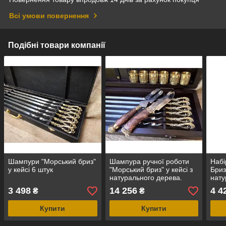
Всі умови повернення
Подібні товари компанії
Шампури "Морський бриз"
Шампура ручної роботи
Набі
у кейсі 6 штук
"Морський бриз" у кейсі з
Бриз
натурального дерева.
нату
Набір шампурів із чарками
3 498
14 256
4 4
₴
₴
в кейсі
Купити
Купити