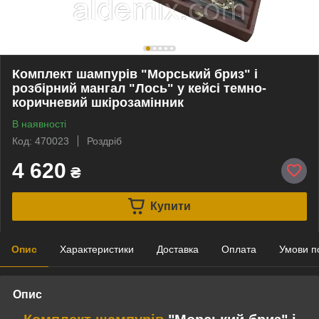
Комплект шампурів "Морський бриз" і
розбірний мангал "Лось" у кейсі темно-
коричневий шкірозамінник
В наявності
Код: 470023
Роздріб
4 620
₴
Купити
Опис
Характеристики
Доставка
Оплата
Умови п
Опис