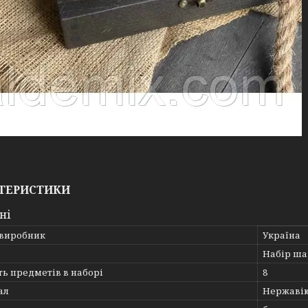
ТЕРИСТИКИ
ні
 виробник
Україна
Набір ша
ть предметів в наборі
8
ал
Нержавію