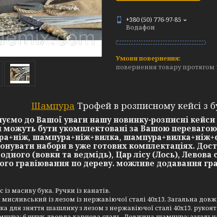
+380 (50) 776-97-85
Водафон
повернення товару протягом 
Шампура
Трофей в розписному кейсі з 
уємо до Вашої уваги нашу новинку-розписні кейси 
 можуть бути укомплектовані за Вашою перевагою 
а+ніж, шампура+ніж+вилка, шампура+вилка+ніж+с
онувати набори в уже готових комплектаціях. Дост
 одного (вовки та ведмідь), Цар лісу (Лось), Лево
ого гравіювання по дереву. можливе додавання грав
с із масиву бука. Ручки із канатів.
 мисливський із лезом із нержавіючої сталі 40х13, Загальна довж
ка для зняття шашлику з лезом з нержавіючої сталі 40х13, рукоять
пура: 6 штук, тверда харчова сталь. Довжина шампура: загальна -