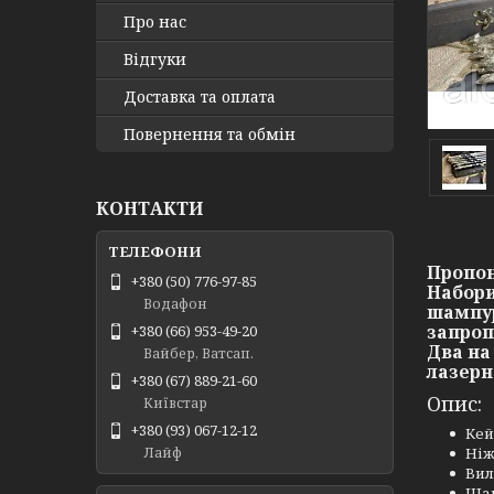
Про нас
Відгуки
Доставка та оплата
Повернення та обмін
КОНТАКТИ
Пропон
+380 (50) 776-97-85
Набори
Водафон
шампур
запроп
+380 (66) 953-49-20
Два на
Вайбер, Ватсап.
лазерн
+380 (67) 889-21-60
Опис:
Київстар
+380 (93) 067-12-12
Кей
Ніж
Лайф
Вил
Шам