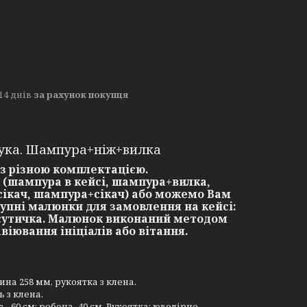
14 днів
за рахунок покупця
бука. Шампура+ніж+вилка
з різною комплектацією.
(шампура в кейсі, шампура+вилка,
ікач, шампура+сікач) або можемо Вам
упні малюнки для замовлення на кейсі:
ва сутичка. Малюнок виконаний методом
іювання ініціалів або вітання.
ина 258 мм, рукоятка з клена.
 з клена.
 60 см; робоча -40 см. Рукоятка: ювелірне