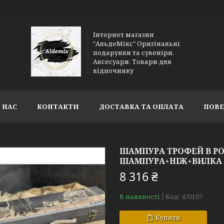
Інтернет магазин
"АльдеМікс" Оригінальні
подарунки та сувеніри.
Аксесуари. Товари для
відпочинку
 НАС
КОНТАКТИ
ДОСТАВКА ТА ОПЛАТА
ПОВЕ
ШАМПУРА ТРОФЕЙ В РО
ШАМПУРА+НІЖ+ВИЛКА
8 316 ₴
В наявності
Код:
470107
Купити