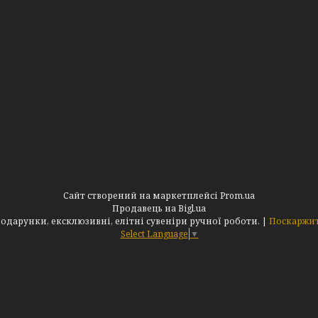
Сайт створений на маркетплейсі
Prom.ua
Продавець на Bigl.ua
Інтернет-магазин "АльдеМікс": Оригінальні подарунки, ексклюзивні, елітні сувеніри ручної роботи. |
Поскаржит
Select Language
▼