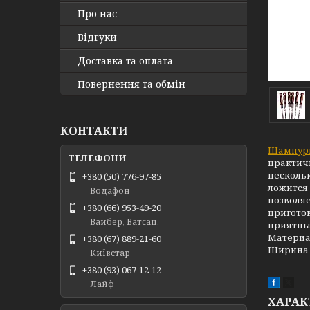
Про нас
Відгуки
Доставка та оплата
Повернення та обмін
КОНТАКТИ
Шампур
практичн
нескольк
+380 (50) 776-97-85
ложится 
Водафон
позволяе
+380 (66) 953-49-20
приготов
Вайбер, Ватсап.
приятным
Материал
+380 (67) 889-21-60
Ширина 
Київстар
+380 (93) 067-12-12
Лайф
ХАРАК