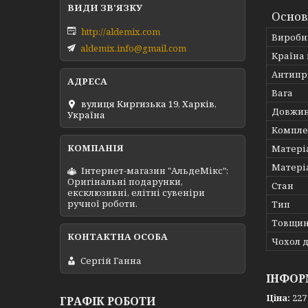
Основ
http://aldemix.com
Виробн
aldemix.info@gmail.com
Країна
Антипр
Вага
вулиця Киргизька 19, Харків,
Довжи
Україна
Компле
Матері
Матері
Інтернет-магазин "АльдеМікс":
Оригінальні подарунки,
Стан
ексклюзивні, елітні сувеніри
ручної роботи.
Тип
Товщин
Чохол д
Сергій Ганна
ІНФОР
Ціна:
227
ГРАФІК РОБОТИ