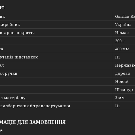
ні
ик
Gorillas B
 виробник
Україна
игарне покриття
Немає
200 г
на
400 мм
ктація підставкою
Ні
ал
Нержавію
ал ручки
дерево
Новий
Шампур
а матеріалу
3 мм
ля зберігання й транспортування
Ні
МАЦІЯ ДЛЯ ЗАМОВЛЕННЯ
 ₴