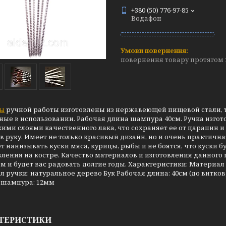
+380 (50) 776-97-85
Водафон
повернення товару протягом 
ы
ручной работы изготовлены из нержавеющей пищевой стали, 
ые в использовании. Рабочая длина шампура 40см. Ручка изгот
ими слоями качественного лака, что сохраняет ее от царапин и
в руку. Имеет не только красивый дизайн, но и очень практичн
т нанизывать куски мяса, курицы, рыбы и не боятся, что куски
ления на костре. Качество материалов и изготовления данного
 и будет вас радовать долгие годы. Характеристики: Материал
 ручки: натуральное дерево Бук Рабочая длина: 40см (до витков
шампура: 12мм
ТЕРИСТИКИ