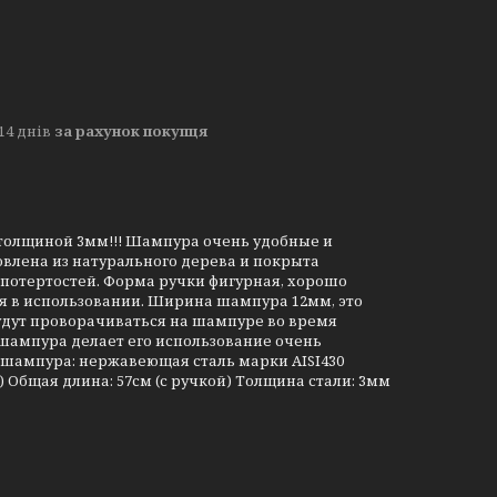
14 днів
за рахунок покупця
толщиной 3мм!!! Шампура очень удобные и
овлена из натурального дерева и покрыта
 потертостей. Форма ручки фигурная, хорошо
ая в использовании. Ширина шампура 12мм, это
 будут проворачиваться на шампуре во время
 шампура делает его использование очень
 шампура: нержавеющая сталь марки AISI430
) Общая длина: 57см (с ручкой) Толщина стали: 3мм