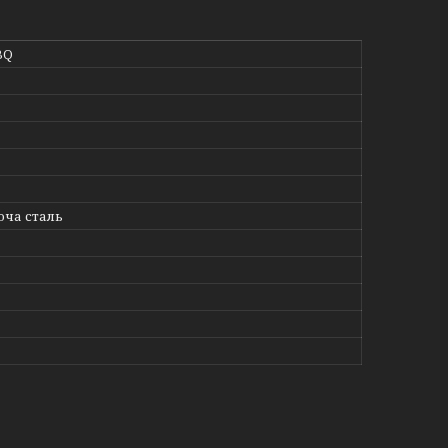
BQ
ча сталь