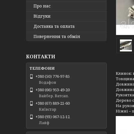
Про нас
Відгуки
Доставка та оплата
Повернення та обмін
КОНТАКТИ
Клинок: 
+380 (50) 776-97-85
Товщина 
Водафон
Довжина
Довжина 
+380 (66) 953-49-20
Рукоятка 
Вайбер, Ватсап.
Дерево о
+380 (67) 889-21-60
На рукоя
Київстар
Ніжні – 
+380 (93) 067-12-12
Лайф