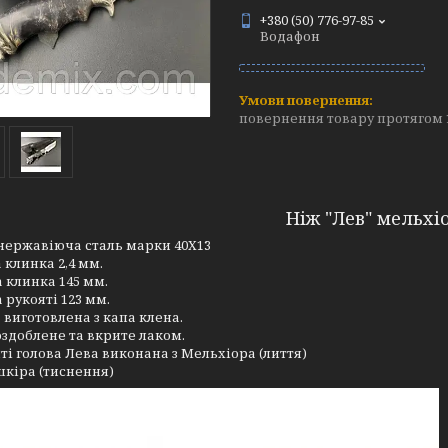
+380 (50) 776-97-85
Водафон
повернення товару протягом 
Ніж "Лев" мельхі
нержавіюча сталь марки 40Х13
клинка 2,4 мм.
 клинка 145 мм.
рукояті 123 мм.
виготовлена ​​з капа клена.
здоблене та вкрите лаком.
ті голова Лева виконана з Мельхіора (лиття)
шкіра (тиснення)