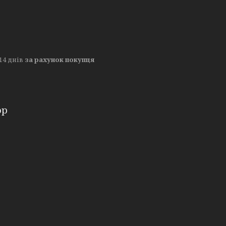
14 днів
за рахунок покупця
ор