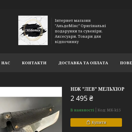
Інтернет магазин
"АльдеМікс" Оригінальні
подарунки та сувеніри.
Аксесуари. Товари для
відпочинку
 НАС
КОНТАКТИ
ДОСТАВКА ТА ОПЛАТА
ПОВЕ
НІЖ "ЛЕВ" МЕЛЬХІОР
2 495 ₴
В наявності
Код:
MK-k15
Купити