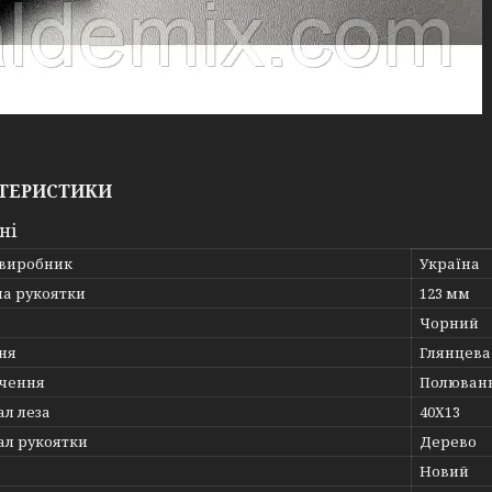
ТЕРИСТИКИ
ні
 виробник
Україна
а рукоятки
123 мм
Чорний
ня
Глянцева
чення
Полюван
ал леза
40Х13
ал рукоятки
Дерево
Новий