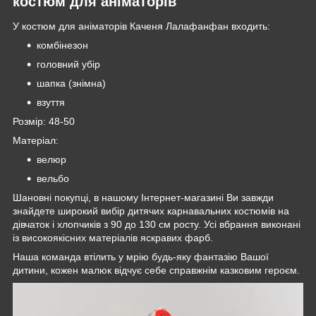
костюм для аніматорів
У костюм для аніматорів Каченя Лалафанфан входить:
комбінезон
головний убір
шапка (знімна)
взуття
Розмір: 48-50
Матеріал:
велюр
вельбо
Шановні покупці, в нашому Інтернет-магазині Ви завжди
знайдете широкий вибір дитячих карнавальних костюмів на
дівчаток і хлопчиків з 90 до 130 см росту. Усі вбрання виконані
із високоякісних матеріалів яскравих фарб.
Наша команда втілить у мрію будь-яку фантазію Вашої
дитини, кожен малюк відчує себе справжнім казковим героєм.