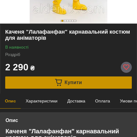
Каченя "Лалафанфан" карнавальний костюм
для аніматорів
В наявності
Роздріб
2 290
₴
Купити
Опис
Характеристики
Доставка
Оплата
Умови п
Опис
Каченя "Лалафанфан" карнавальний