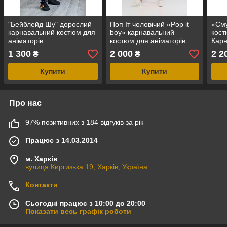
"Бейблейд Шу" дорослий
Поп Іт чоловічий «Pop it
«См
карнавальний костюм для
boy» карнавальний
кост
аніматорів
костюм для аніматорів
Карн
анім
1 300
2 000
2 2
₴
₴
Купити
Купити
Про нас
97% позитивних з 184 відгуків за рік
Працює з 14.03.2014
м. Харків
вулиця Киргизька 19, Харків, Україна
Контакти
Сьогодні працює з 10:00 до 20:00
Показати весь графік роботи