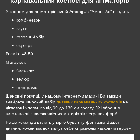
карнавальний костюм для аніматорів
У костюм для аніматорів синій AmongUs "Амонг Ас" входить:
комбинезон
взуття
головний убір
окуляри
Розмір: 48-50
Матеріал:
бифлекс
велюр
голограма
Шановні покупці, у нашому інтернет-магазині Ви завжди
знайдете широкий вибір
дитячих карнавальних костюмів
на
дівчаток і хлопчиків від 90 до 130 см зросту. Усі вбрання
виготовлені з високоякісних матеріалів яскравих фарб.
Наша команда втілить у мрію будь-яку фантазію Вашої
дитини, кожен малюк відчує себе справжнім казковим героєм.