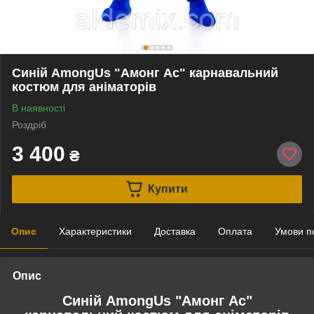
Синій AmongUs "Амонг Ас" карнавальний
костюм для аніматорів
В наявності
Роздріб
3 400
₴
Купити
Опис
Характеристики
Доставка
Оплата
Умови п
Опис
Синій AmongUs "Амонг Ас"