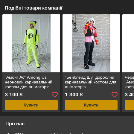
Подібні товари компанії
"Амонг Ас" Among Us
"Бейблейд Шу" дорослий
Чер
неоновий карнавальний
карнавальний костюм для
"Амо
костюм для аніматорів
аніматорів
кост
3 100
1 300
3 4
₴
₴
Купити
Купити
Про нас