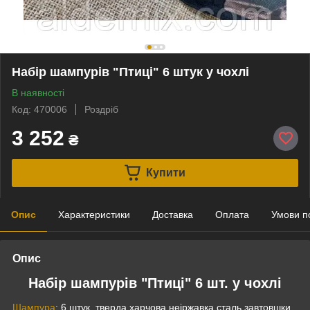
Набір шампурів "Птиці" 6 штук у чохлі
В наявності
Код: 470006
Роздріб
3 252
₴
Купити
Опис
Характеристики
Доставка
Оплата
Умови п
Опис
Набір шампурів "Птиці" 6 шт. у чохлі
Шампура
: 6 штук, тверда харчова неіржавка сталь завтовшки