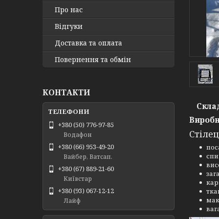
Про нас
Відгуки
Доставка та оплата
Повернення та обмін
КОНТАКТИ
Склад
Виробн
+380 (50) 776-97-85
Стіле
Водафон
+380 (66) 953-49-20
пос
спи
Вайбер, Ватсап.
вис
+380 (67) 889-21-60
заг
Київстар
кар
+380 (93) 067-12-12
тка
мак
Лайф
вага