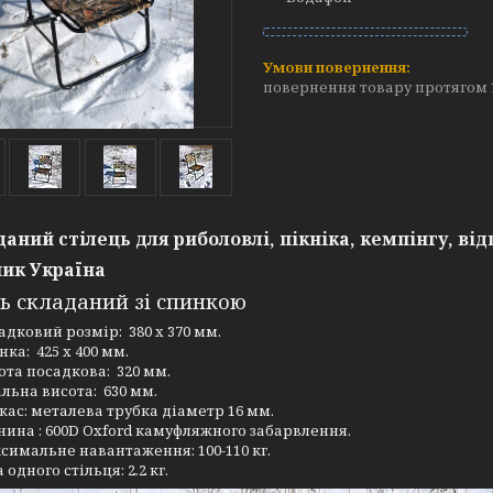
повернення товару протягом 
аний стілець для риболовлі, пікніка, кемпінгу, ві
ик Україна
ць складаний зі спинкою
адковий розмір: 380 х 370 мм.
нка: 425 х 400 мм.
ота посадкова: 320 мм.
альна висота: 630 мм.
кас: металева трубка діаметр 16 мм.
нина : 600D Oxford камуфляжного забарвлення.
симальне навантаження: 100-110 кг.
 одного стільця: 2.2 кг.