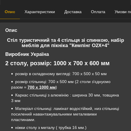
Опис
Характеристики
Доставка
Оплата
Умови п
Опис
Стіл туристичний та 4 стільця зі спинкою, набір
меблів для пікніка "Кемпінг О2Х+4"
Виробник Україна
2 столу, розмір: 1000 х 700 х 600 мм
розмір в складеному вигляді: 700 х 500 х 50 мм
розмір стільниці: 700 х 500 мм (2 столи з'єднуємо
разом =
700 х 1000 мм
)
Каркас стільниці з алюмінію : ширина 30 мм, товщина
3 мм
Матеріал стільниці: ламінат водостійкий, низ стільниці
посилений навантажувальними металевими
пластинами.
ніжки столу з металу ( трубка 16 мм.)