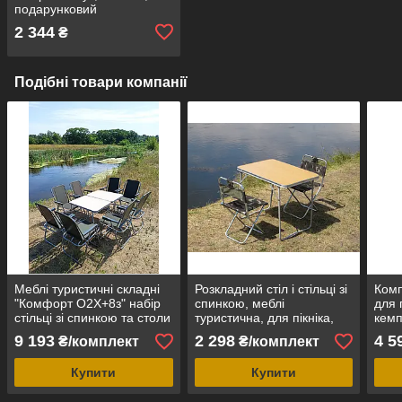
подарунковий
2 344
₴
Подібні товари компанії
Меблі туристичні складні
Розкладний стіл і стільці зі
Комп
"Комфорт О2Х+8з" набір
спинкою, меблі
для 
стільці зі спинкою та столи
туристична, для пікніка,
кемп
для кемпінгу
риболовлі "Кемпінг О1+2"
прир
9 193
2 298
4 5
₴/комплект
₴/комплект
набі
Купити
Купити