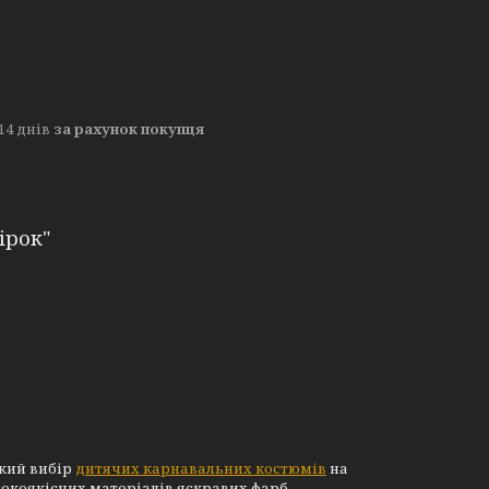
14 днів
за рахунок покупця
ірок"
окий вибір
дитячих карнавальних костюмів
на
високоякісних матеріалів яскравих фарб.