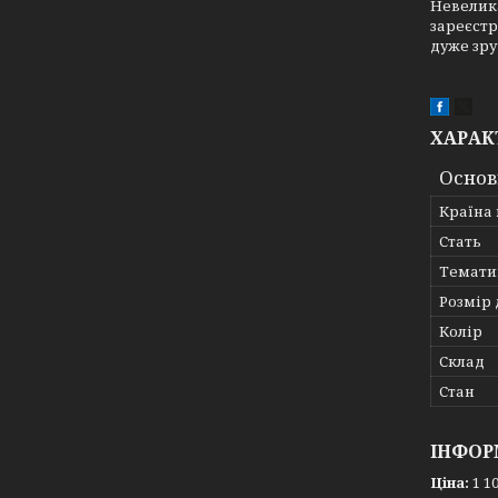
Невелика
зареєстр
дуже зру
ХАРАК
Основ
Країна
Стать
Темати
Розмір 
Колір
Склад
Стан
ІНФОР
Ціна:
1 10