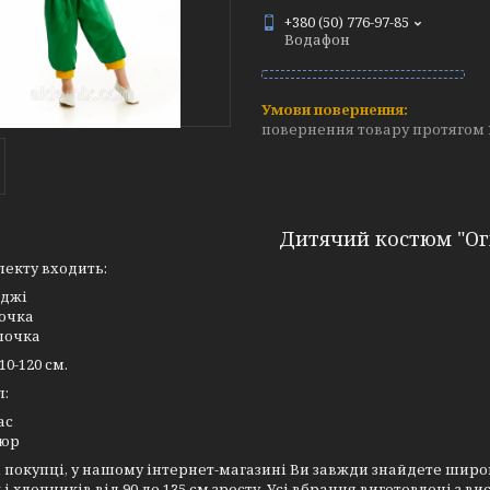
+380 (50) 776-97-85
Водафон
повернення товару протягом 
Дитячий костюм "Ог
екту входить:
джі
очка
почка
10-120 см.
л:
ас
люр
покупці, у нашому інтернет-магазині Ви завжди знайдете шир
 і хлопчиків від 90 до 135 см зросту. Усі вбрання виготовлені з 