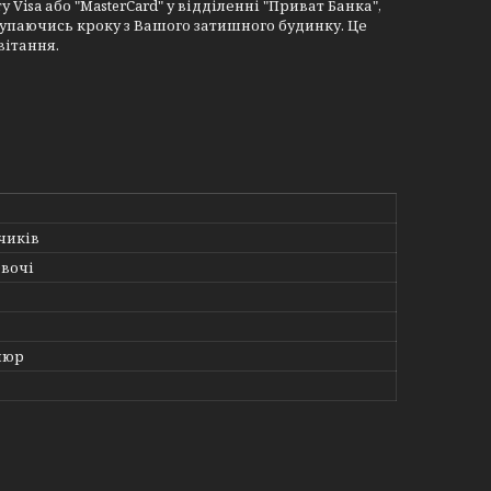
Visa або "MasterCard" у відділенні "Приват Банка",
ступаючись кроку з Вашого затишного будинку. Це
вітання.
чиків
Овочі
люр