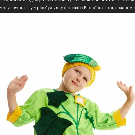
анда втілить у мрію будь-яку фантазію Вашої дитини, кожен м