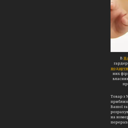
В
Н
гардер
подарунк
них фір
власник
пр
Товар з 
приблизн
Вашої га
розрахув
на номер
перерахо