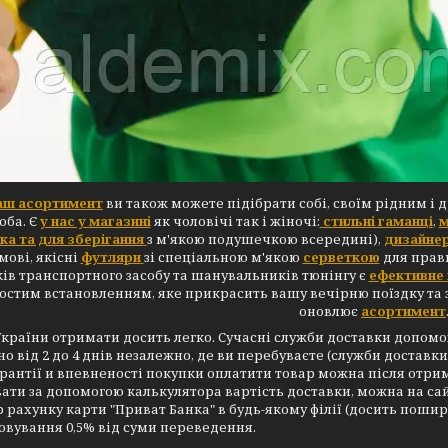
аш асортимент
ви також можете підібрати собі, своїм рідним і 
оба. Є
у нас у магазині
як чоловічі так і жіночі:
стильні гаманці
,
м
а та для зберігання
з м'якою подушечкою всередині),
дизайнер
мові, якісні
футляри
зі спеціальною м'якою
серветкою
для прави
ів транспортного засобу та шанувальників тюнінгу є
ефективне 
остим встановленням, яке прикрасить вашу вечірню поїздку та
оновлює
асортимент
України отримати досить легко. Сучасні служби доставки допо
о від 2 до 4 днів незалежно, де ви перебуваєте (служби доставки є
рантії и впевненості покупки оплатити товар можна після отр
ати за допомогою калькулятора вартість доставки, можна на сай
 рахунку карти "Приват Банка" в будь-якому філії (досить пошире
вування 0,5% від суми переведення.