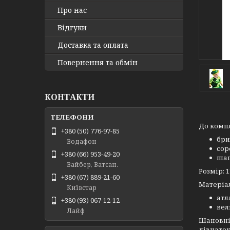
Про нас
Відгуки
Доставка та оплата
Повернення та обмін
КОНТАКТИ
До компл
+380 (50) 776-97-85
бри
Водафон
сор
+380 (66) 953-49-20
ша
Вайбер, Ватсап.
Розмір: 1
+380 (67) 889-21-60
Матеріа
Київстар
атл
+380 (93) 067-12-12
ве
Лайф
Шановні 
дівчаток