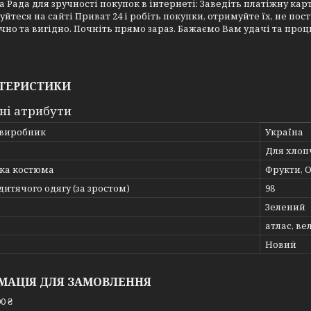
 Рада для зручності покупок в інтернеті: Заведіть платіжну карту 
уйтеся на сайті Приват 24 і робіть покупки, отримуйте їх, не по
чно та вигідно. Почніть прямо зараз. Бажаємо Вам удачі та проц
ТЕРИСТИКИ
ні атрибути
 виробник
Україна
Для хлоп
ка костюма
Фрукти, 
дитячого одягу (за зростом)
98
Зелений
атлас, ве
Новий
МАЦІЯ ДЛЯ ЗАМОВЛЕННЯ
0 ₴