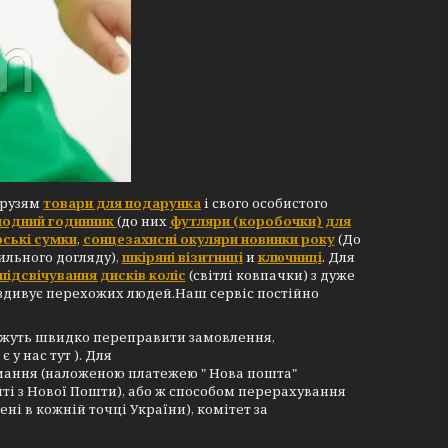
друзям
товари для подарунка
і свого особистого
одний годинник
(до них
футляри (коробочки) для
ські сумки
,
сонцезахисні окуляри новинки року
(До
льного догляду),
шкіряні візитниці
и
ключниці
. Для
підсвічування дисків коліс
(світлі ковпачки) з дуже
 здивує перехожих людей.Наш сервіс постійно
.
можуть швидко переправити замовлення,
 у нас тут ). Для
имання (наложеною платежею " Нова пошта"
ті з Нової Пошти), або ж способом перерахування
ні в кожній точці України), комітет за