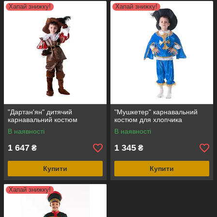
Хапай знижку!
Хапай знижку!
"Дартан'ян" дитячий
"Мушкетер" карнавальний
карнавальний костюм
костюм для хлопчика
В наявності
В наявності
1 647
1 345
₴
₴
Купити
Купити
Хапай знижку!