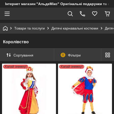
Інтернет магазин "АльдеМікс" Оригінальні подарунки та су
Товари та послуги
Дитячі карнавальні костюми
Дитя
Королівство
Сортування
0
Фільтри
Хапай знижку!
Хапай знижку!