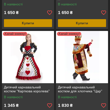
В наявності
В наявності
1 650
1 650
₴
₴
Купити
Купити
Хапай знижку!
Хапай знижку!
Дитячий карнавальний
Дитячий карнавальний
костюм "Карткова королева"
костюм для хлопчика "Цар"
В наявності
В наявності
1 345
1 830
₴
₴