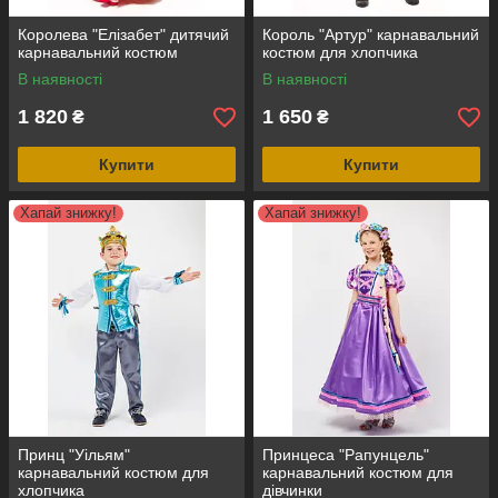
Королева "Елізабет" дитячий
Король "Артур" карнавальний
карнавальний костюм
костюм для хлопчика
В наявності
В наявності
1 820
1 650
₴
₴
Купити
Купити
Хапай знижку!
Хапай знижку!
Принц "Уільям"
Принцеса "Рапунцель"
карнавальний костюм для
карнавальний костюм для
хлопчика
дівчинки