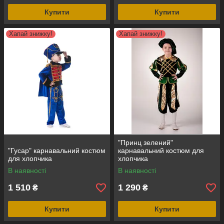
Купити
Купити
Хапай знижку!
Хапай знижку!
"Принц зелений"
"Гусар" карнавальний костюм
карнавальний костюм для
для хлопчика
хлопчика
В наявності
В наявності
1 510
1 290
₴
₴
Купити
Купити