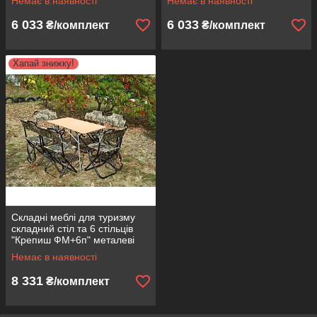
Немає в наявності
Немає в наявності
6 033
6 033
₴/комплект
₴/комплект
Хапай знижку!
Складні меблі для туризму
складний стіл та 6 стільців
"Крепиш ФМ+6п" металеві
для дачі відпочинку на
Немає в наявності
природі
8 331
₴/комплект