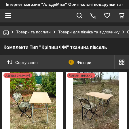
Інтернет магазин "АльдеМікс" Оригінальні подарунки та су
Товари та послуги
Товари для пікніка та відпочинку
С
Комплекти Тип "Кріпиш ФМ" тканина піксель
Сортування
0
Фільтри
Хапай знижку!
Хапай знижку!