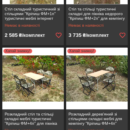
Стіл складний туристичний зі
Стіл та стільці туристичні
стільцями "Кріпиш ФМ+1п"
складні для пікніка недорого
туристичні меблі інтернет
"Кріпиш ФМ+2п" для кемпінгу
магазин дешево купити
меблі складні садові
Немає в наявності
Немає в наявності
2 585
3 735
₴/комплект
₴/комплект
Хапай знижку!
Хапай знижку!
Розкладний стіл та стільці
Розкладний дерев'яний зі
складні меблі туристичні
стільцями складні меблі для
"Кріпиш ФМ+4п" для пікніка
кемпінгу "Кріпиш ФМ+4п"
відпочинку кемпінгу дачі
набори для пікніка дачі